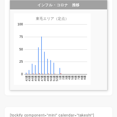
インフル・コロナ 推移
[tockify component="mini" calendar="takeshi"]