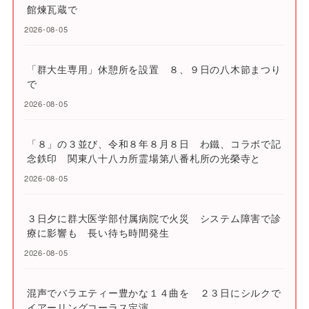
館煉瓦蔵で
2026-08-05
「群大生専用」休憩所を設置 ８、９日の八木節まつり
で
2026-08-05
「８」の３並び、令和８年８月８日 わ鐵、コラボで記
念鉄印 関東八十八カ所霊場第八番札所の光榮寺と
2026-08-05
３日夕に群大医学部付属病院で火災 システム障害で診
療に影響も 長い待ち時間発生
2026-08-05
混声でバラエティー豊かな１４曲を ２３日にシルクで
イアーリングコーラス定演