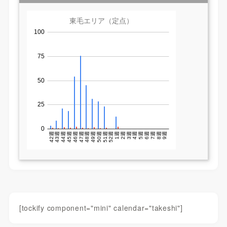
[tockify component="mini" calendar="takeshi"]