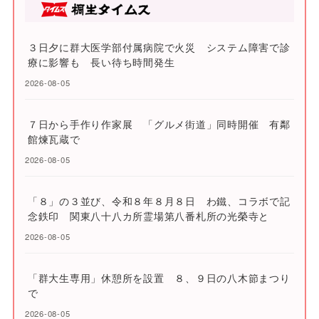
３日夕に群大医学部付属病院で火災 システム障害で診
療に影響も 長い待ち時間発生
2026-08-05
７日から手作り作家展 「グルメ街道」同時開催 有鄰
館煉瓦蔵で
2026-08-05
「８」の３並び、令和８年８月８日 わ鐵、コラボで記
念鉄印 関東八十八カ所霊場第八番札所の光榮寺と
2026-08-05
「群大生専用」休憩所を設置 ８、９日の八木節まつり
で
2026-08-05