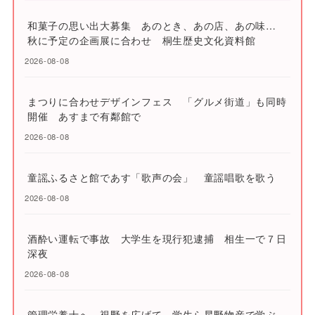
和菓子の思い出大募集 あのとき、あの店、あの味…
秋に予定の企画展に合わせ 桐生歴史文化資料館
2026-08-08
まつりに合わせデザインフェス 「グルメ街道」も同時
開催 あすまで有鄰館で
2026-08-08
童謡ふるさと館であす「歌声の会」 童謡唱歌を歌う
2026-08-08
酒酔い運転で事故 大学生を現行犯逮捕 相生一で７日
深夜
2026-08-08
管理栄養士へ、視野を広げて 学生ら星野物産で学ぶ