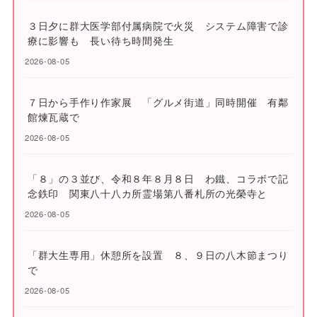
３日夕に群大医学部付属病院で火災 システム障害で診
療に影響も 長い待ち時間発生
2026-08-05
７日から手作り作家展 「グルメ街道」同時開催 有鄰
館煉瓦蔵で
2026-08-05
「８」の３並び、令和８年８月８日 わ鐵、コラボで記
念鉄印 関東八十八カ所霊場第八番札所の光榮寺と
2026-08-05
「群大生専用」休憩所を設置 ８、９日の八木節まつり
で
2026-08-05