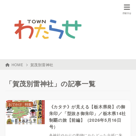
HOME
賀茂別雷神社
「賀茂別雷神社」の記事一覧
おでかけ
特集
《カタチ》が見える【栃木県発】の御
朱印／「型抜き御朱印」／栃木県14社
制覇の旅【前編】（2026年5月16日
号）
各神社ゆかりの動物にかたどった台紙に朱