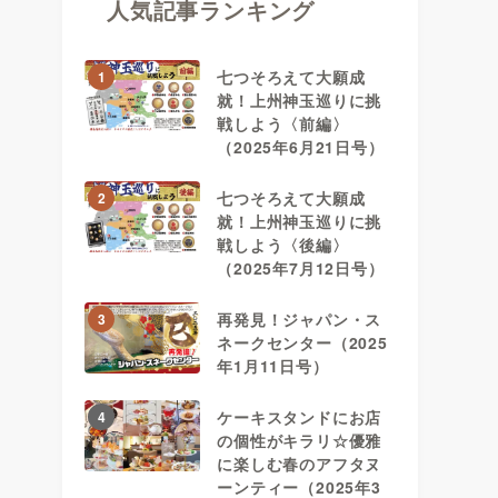
人気記事ランキング
七つそろえて大願成
1
就！上州神玉巡りに挑
戦しよう〈前編〉
（2025年6月21日号）
七つそろえて大願成
2
就！上州神玉巡りに挑
戦しよう〈後編〉
（2025年7月12日号）
再発見！ジャパン・ス
3
ネークセンター（2025
年1月11日号）
ケーキスタンドにお店
4
の個性がキラリ☆優雅
に楽しむ春のアフタヌ
ーンティー（2025年3