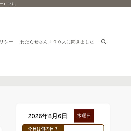
ー）です。
リシー
わたらせさん１００人に聞きました
今日は何の日？