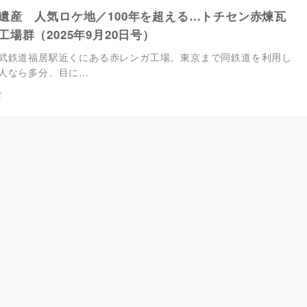
遺産 人気ロケ地／100年を超える…トチセン赤煉瓦
場群（2025年9月20日号）
鉄道福居駅近くにある赤レンガ工場。東京まで同鉄道を利用し
人なら多分、目に…
2