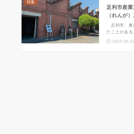
特集
足利市産業
（れんが）工
足利市、東武
たことがある
2025-09-2