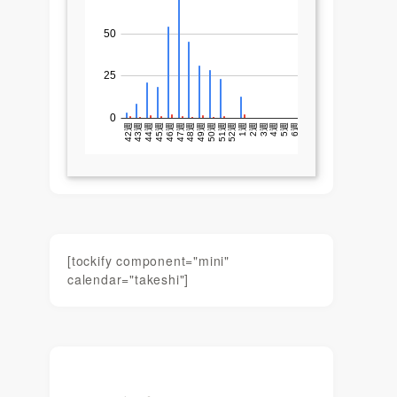
[tockify component="mini"
calendar="takeshi"]