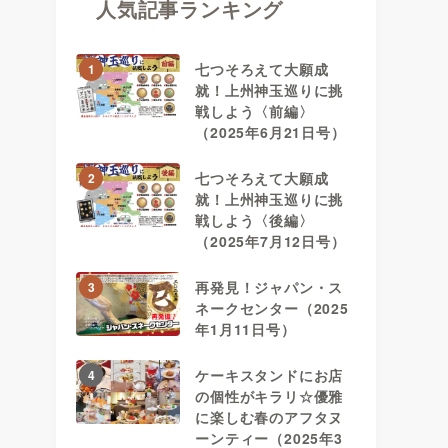
人気記事ランキング
七つそろえて大願成
1
就！上州神玉巡りに挑
戦しよう〈前編〉
（2025年6月21日号）
七つそろえて大願成
2
就！上州神玉巡りに挑
戦しよう〈後編〉
（2025年7月12日号）
再発見！ジャパン・ス
3
ネークセンター（2025
年1月11日号）
ケーキスタンドにお店
4
の個性がキラリ☆優雅
に楽しむ春のアフタヌ
ーンティー（2025年3