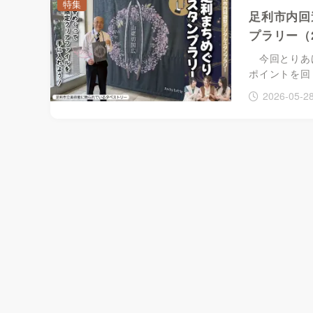
特集
足利市内回
プラリー（2
今回とりあげ
ポイントを回
2026-05-2