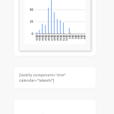
[tockify component="mini"
calendar="takeshi"]