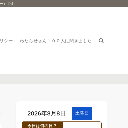
ー）です。
リシー
わたらせさん１００人に聞きました
今日は何の日？