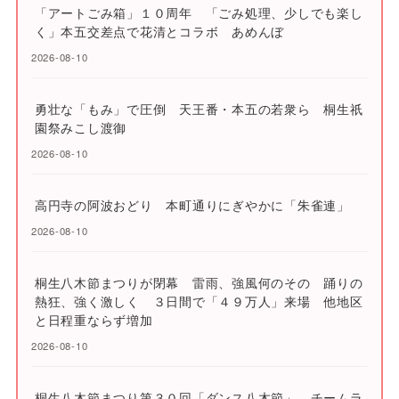
「アートごみ箱」１０周年 「ごみ処理、少しでも楽し
く」本五交差点で花清とコラボ あめんぼ
2026-08-10
勇壮な「もみ」で圧倒 天王番・本五の若衆ら 桐生祇
園祭みこし渡御
2026-08-10
高円寺の阿波おどり 本町通りにぎやかに「朱雀連」
2026-08-10
桐生八木節まつりが閉幕 雷雨、強風何のその 踊りの
熱狂、強く激しく ３日間で「４９万人」来場 他地区
と日程重ならず増加
2026-08-10
桐生八木節まつり第３０回「ダンス八木節」 チームラ