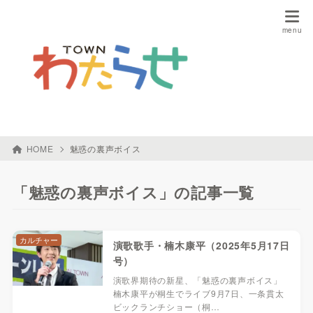
HOME
魅惑の裏声ボイス
「魅惑の裏声ボイス」の記事一覧
カルチャー
演歌歌手・楠木康平（2025年5月17日
号）
演歌界期待の新星、「魅惑の裏声ボイス」
楠木康平が桐生でライブ9月7日、一条貫太
ビックランチショー（桐…