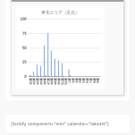
[tockify component="mini" calendar="takeshi"]