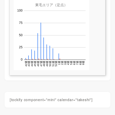
[tockify component="mini" calendar="takeshi"]