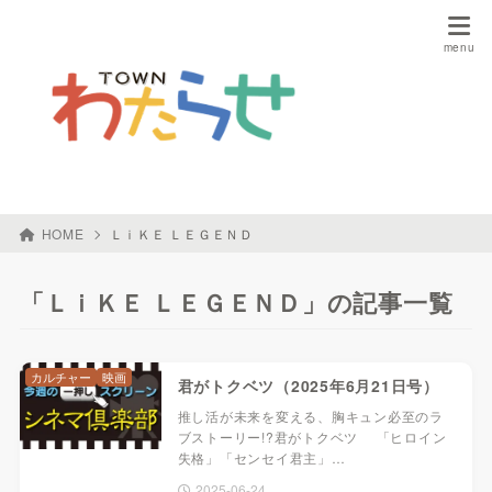
HOME
ＬｉＫＥ ＬＥＧＥＮＤ
「ＬｉＫＥ ＬＥＧＥＮＤ」の記事一覧
カルチャー
映画
君がトクベツ（2025年6月21日号）
推し活が未来を変える、胸キュン必至のラ
ブストーリー!?君がトクベツ 「ヒロイン
失格」「センセイ君主」…
2025-06-24