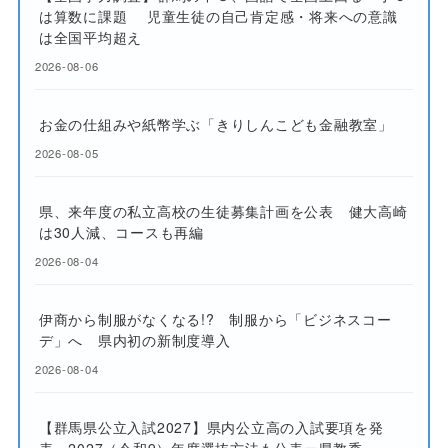
は算数に課題 児童生徒の自己肯定感・将来への意識
は全国平均超え
2026-08-06
お金の仕組みや紙幣学ぶ「きりしんこども金融教室」
2026-08-05
県、来年度の私立高校の生徒募集計画を公表 健大高崎
は30人減、コースも再編
2026-08-04
伊商から制服がなくなる!? 制服から「ビジネスコー
デ」へ 県内初の新制度導入
2026-08-04
【群馬県公立入試2027】県内公立高の入試要項を発
表 2027（令和9）年度選抜方法も公表ー県教委