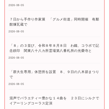
2026-08-05
７日から手作り作家展 「グルメ街道」同時開催 有鄰
館煉瓦蔵で
2026-08-05
「８」の３並び、令和８年８月８日 わ鐵、コラボで記
念鉄印 関東八十八カ所霊場第八番札所の光榮寺と
2026-08-05
「群大生専用」休憩所を設置 ８、９日の八木節まつり
で
2026-08-05
混声でバラエティー豊かな１４曲を ２３日にシルクで
イアーリングコーラス定演