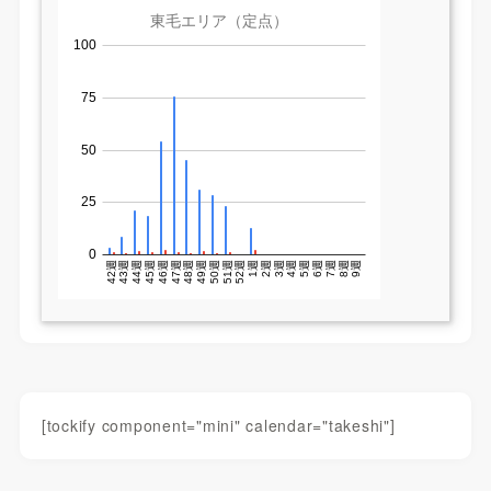
[tockify component="mini" calendar="takeshi"]