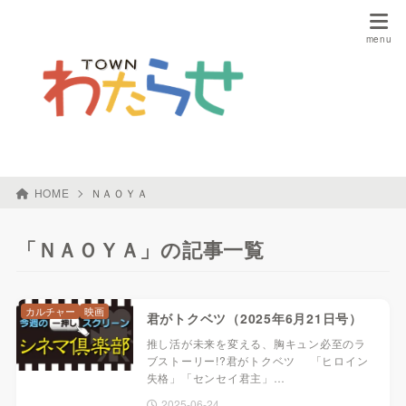
HOME
ＮＡＯＹＡ
「ＮＡＯＹＡ」の記事一覧
カルチャー
映画
君がトクベツ（2025年6月21日号）
推し活が未来を変える、胸キュン必至のラ
ブストーリー!?君がトクベツ 「ヒロイン
失格」「センセイ君主」…
2025-06-24