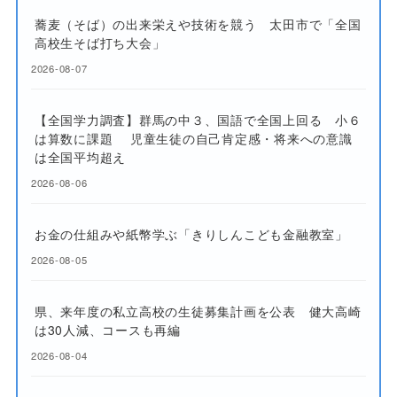
蕎麦（そば）の出来栄えや技術を競う 太田市で「全国
高校生そば打ち大会」
2026-08-07
【全国学力調査】群馬の中３、国語で全国上回る 小６
は算数に課題 児童生徒の自己肯定感・将来への意識
は全国平均超え
2026-08-06
お金の仕組みや紙幣学ぶ「きりしんこども金融教室」
2026-08-05
県、来年度の私立高校の生徒募集計画を公表 健大高崎
は30人減、コースも再編
2026-08-04