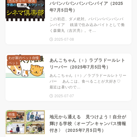
カルチャー
映画
ババンババンバンバンパイア（2025
年7月5日号）
この初恋、ダメ絶対。ババンババンバンバ
ンパイア 銭湯で住み込みバイトとして働
く森蘭丸（吉沢亮）。そ…
2025-07-08
わが家のペット自慢
あんこちゃん（♀）ラブラドールレト
ペット
リーバー（2025年7月5日号）
あんこちゃん（♀）／ラブラドールレトリー
バー あんこは、食べることが大好き♡
最近は暑いので…
2025-07-07
特集
地元から通える 見つけよう！自分が
輝ける学校〈オープンキャンパス情報
付き〉（2025年7月5日号）