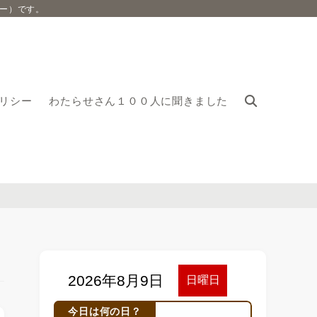
ー）です。
リシー
わたらせさん１００人に聞きました
今日は何の日？