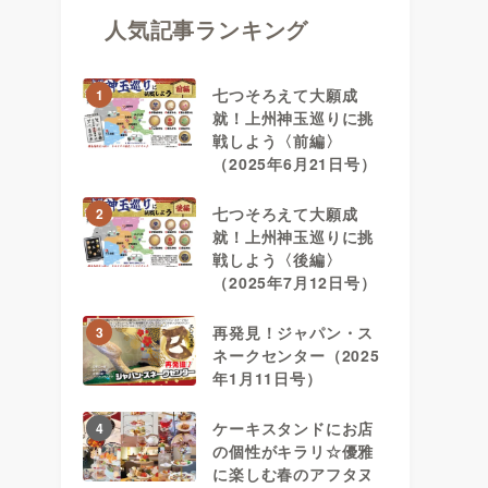
人気記事ランキング
七つそろえて大願成
1
就！上州神玉巡りに挑
戦しよう〈前編〉
（2025年6月21日号）
七つそろえて大願成
2
就！上州神玉巡りに挑
戦しよう〈後編〉
（2025年7月12日号）
再発見！ジャパン・ス
3
ネークセンター（2025
年1月11日号）
ケーキスタンドにお店
4
の個性がキラリ☆優雅
に楽しむ春のアフタヌ