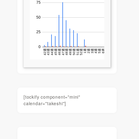
[tockify component="mini"
calendar="takeshi"]