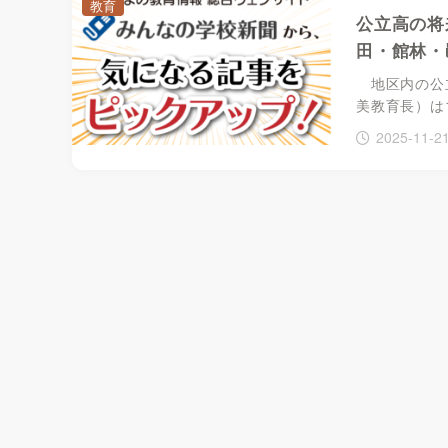
教育
公立高の将
田・館林・
地区内の公立
美教育長）は
2025-11-2