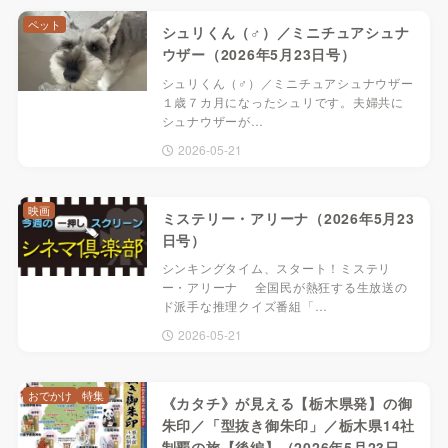
ペット
シュリくん（♂）／ミニチュアシュナ
ウザー（2026年5月23日号）
シュリくん（♂）／ミニチュアシュナウザー
１歳７カ月になったシュリです。夫婦共に
シュナウザーが…
2026-05-21
映画
ミステリー・アリーナ（2026年5月23
日号）
シンキングタイム、スタート！ミステリ
ー・アリーナ 全国民が熱狂する生放送の
ド派手な推理クイズ番組「…
2026-05-21
おでかけ
特集
《カタチ》が見える【栃木県発】の御
朱印／「型抜き御朱印」／栃木県14社
制覇の旅【後編】（2026年5月23日