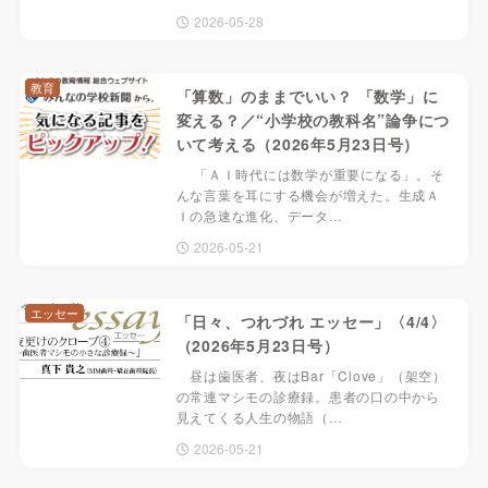
2026-05-28
教育
「算数」のままでいい？ 「数学」に
変える？／“小学校の教科名”論争につ
いて考える（2026年5月23日号）
「ＡＩ時代には数学が重要になる」。そ
んな言葉を耳にする機会が増えた。生成Ａ
Ｉの急速な進化、データ…
2026-05-21
エッセー
「日々、つれづれ エッセー」〈4/4〉
（2026年5月23日号）
昼は歯医者、夜はBar「Clove」（架空）
の常連マシモの診療録。患者の口の中から
見えてくる人生の物語（…
2026-05-21