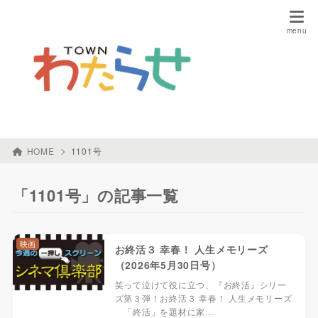
HOME
1101号
「1101号」の記事一覧
映画
お終活３ 幸春！ 人生メモリーズ
（2026年5月30日号）
笑って泣けて役に立つ、『お終活』シリー
ズ第３弾！お終活３ 幸春！ 人生メモリーズ
「終活」を題材に家…