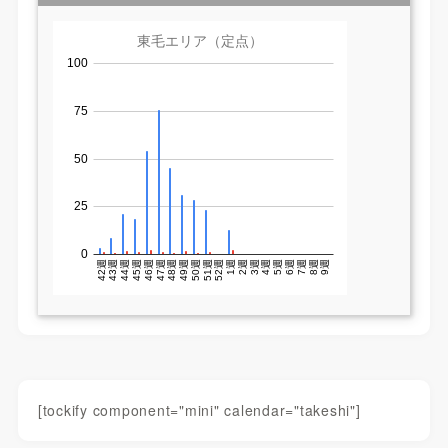
[tockify component="mini" calendar="takeshi"]