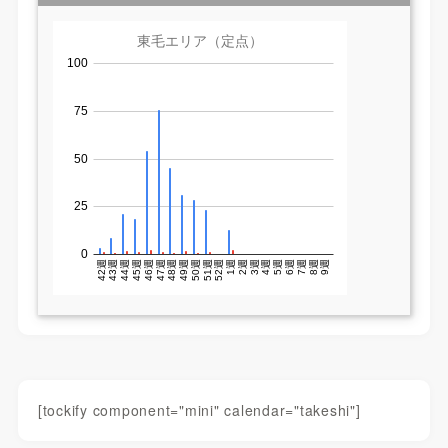
[tockify component="mini" calendar="takeshi"]