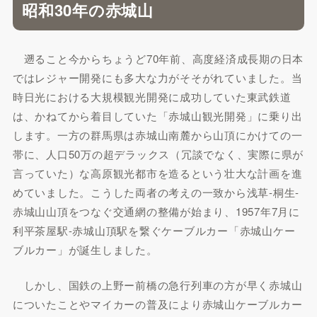
昭和30年の赤城山
遡ること今からちょうど70年前、高度経済成長期の日本
ではレジャー開発にも多大な力がそそがれていました。当
時日光における大規模観光開発に成功していた東武鉄道
は、かねてから着目していた「赤城山観光開発」に乗り出
します。一方の群馬県は赤城山南麓から山頂にかけての一
帯に、人口50万の超デラックス（冗談でなく、実際に県が
言っていた）な高原観光都市を造るという壮大な計画を進
めていました。こうした両者の考えの一致から浅草-桐生-
赤城山山頂をつなぐ交通網の整備が始まり、1957年7月に
利平茶屋駅-赤城山頂駅を繋ぐケーブルカー「赤城山ケー
ブルカー」が誕生しました。
しかし、国鉄の上野ー前橋の急行列車の方が早く赤城山
についたことやマイカーの普及により赤城山ケーブルカー