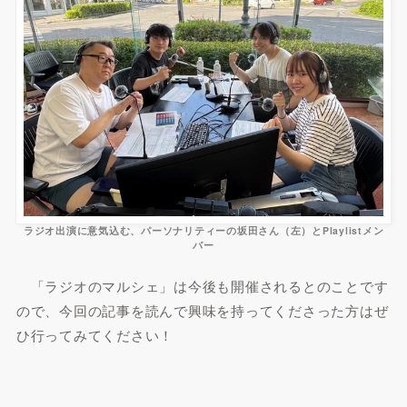
ラジオ出演に意気込む、
パーソナリティーの坂田さん
（左）
と
Playlistメン
バー
「ラジオのマルシェ」は今後も開催されるとのことです
ので、今回の記事を読んで興味を持ってくださった方はぜ
ひ行ってみてください！