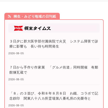
桐生・みどり地域の日刊紙
３日夕に群大医学部付属病院で火災 システム障害で診
療に影響も 長い待ち時間発生
2026-08-05
７日から手作り作家展 「グルメ街道」同時開催 有鄰
館煉瓦蔵で
2026-08-05
「８」の３並び、令和８年８月８日 わ鐵、コラボで記
念鉄印 関東八十八カ所霊場第八番札所の光榮寺と
2026-08-05