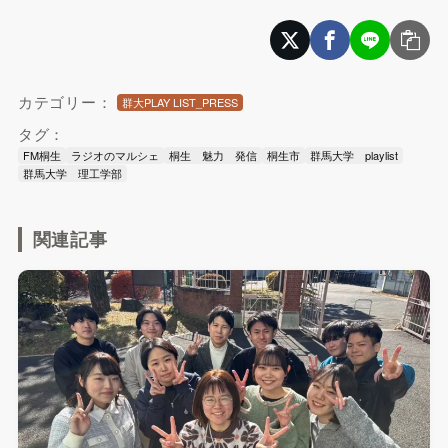
カテゴリー：
群大PLAY LIST_PRESS
タグ：
FM桐生
ラジオのマルシェ
桐生 魅力 発信
桐生市
群馬大学 playlist
群馬大学 理工学部
関連記事