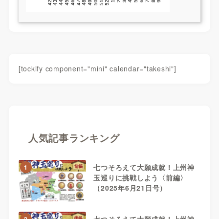
[tockify component="mini" calendar="takeshi"]
人気記事ランキング
七つそろえて大願成就！上州神
1
玉巡りに挑戦しよう〈前編〉
（2025年6月21日号）
七つそろえて大願成就！上州神
2