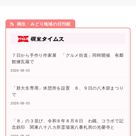
桐生・みどり地域の日刊紙
７日から手作り作家展 「グルメ街道」同時開催 有鄰
館煉瓦蔵で
2026-08-05
「群大生専用」休憩所を設置 ８、９日の八木節まつり
で
2026-08-05
「８」の３並び、令和８年８月８日 わ鐵、コラボで記
念鉄印 関東八十八カ所霊場第八番札所の光榮寺と
2026-08-05