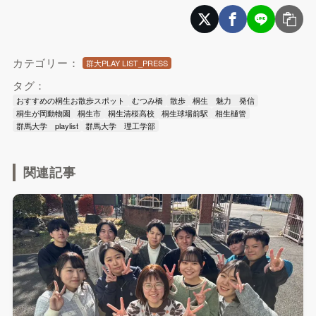
カテゴリー：
群大PLAY LIST_PRESS
タグ：
おすすめの桐生お散歩スポット
むつみ橋
散歩
桐生 魅力 発信
桐生が岡動物園
桐生市
桐生清桜高校
桐生球場前駅
相生樋管
群馬大学 playlist
群馬大学 理工学部
関連記事