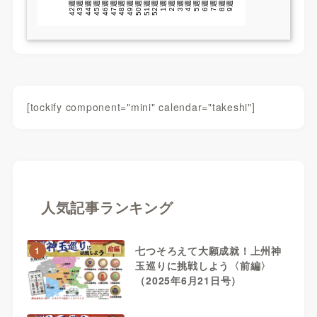
[tockify component="mini" calendar="takeshi"]
人気記事ランキング
七つそろえて大願成就！上州神
1
玉巡りに挑戦しよう〈前編〉
（2025年6月21日号）