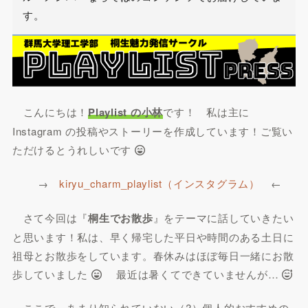
す。
こんにちは！
Playlist の小林
です！ 私は主に
Instagram の投稿やストーリーを作成しています！ご覧い
ただけるとうれしいです
→
kiryu_charm_playlist（インスタグラム）
←
さて今回は『
桐生でお散歩
』をテーマに話していきたい
と思います！私は、早く帰宅した平日や時間のある土日に
祖母とお散歩をしています。春休みはほぼ毎日一緒にお散
歩していました
最近は暑くてできていませんが…
ここで、あまり知られていない（?）個人的おすすめの