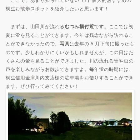
桐生お散歩スポットを紹介したいと思います！
まずは、山田川が流れる
むつみ橋付近
です。ここでは初
夏に蛍を見ることができます。今年は残念ながら訪れるこ
とができなかったので、
写真
は去年の 5 月下旬に撮ったも
のです。少しわかりにくいかもしれませんが、この日はた
くさんの蛍を見ることができました。川の流れる音や虫の
声を楽しみながらお散歩できますよ。毎年蛍の時期には、
桐生信用金庫川内支店様の駐車場をお借りすることができ
ます。ぜひ行ってみてください！