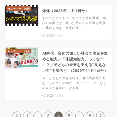
カルチャー
映画
爆弾（2025年11月1日号）
すべてがヒントで、すべてが挑発爆弾 物
語の幕開けは、酔った勢いで自販機と店員
に暴行を働き、警察に連…
2025-10-31
カルチャー
特集
AI時代・変化の激しい社会で注目を集
める能力／「非認知能力」ってなー
に？／子どもの未来を支える“見えな
い力”を知ろう!（2025年11月1日号）
ＡＩとともに生きる時代／群馬の高校で進
む〝心の力〟の学び ＣｈａｔＧＰＴなど
のＡＩが急速に広がる今…
2025-10-31
1
…
3
4
5
…
8