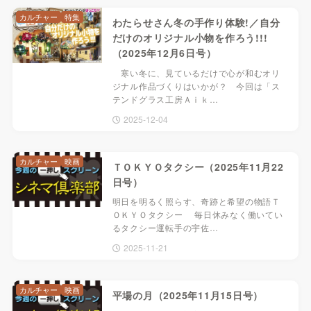
カルチャー
特集
わたらせさん冬の手作り体験!／自分
だけのオリジナル小物を作ろう!!!
（2025年12月6日号）
寒い冬に、見ているだけで心が和むオリ
ジナル作品づくりはいかが？ 今回は「ス
テンドグラス工房Ａｉｋ…
2025-12-04
カルチャー
映画
ＴＯＫＹＯタクシー（2025年11月22
日号）
明日を明るく照らす、奇跡と希望の物語Ｔ
ＯＫＹＯタクシー 毎日休みなく働いてい
るタクシー運転手の宇佐…
2025-11-21
カルチャー
映画
平場の月（2025年11月15日号）