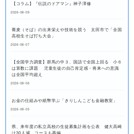
【コラム】『伝説のドアマン』神子澤修
2026-08-09
蕎麦（そば）の出来栄えや技術を競う 太田市で「全国
高校生そば打ち大会」
2026-08-07
【全国学力調査】群馬の中３、国語で全国上回る 小６
は算数に課題 児童生徒の自己肯定感・将来への意識
は全国平均超え
2026-08-06
お金の仕組みや紙幣学ぶ「きりしんこども金融教室」
2026-08-05
県、来年度の私立高校の生徒募集計画を公表 健大高崎
は30人減、コースも再編