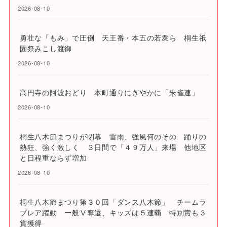
2026-08-10
勇壮な「もみ」で圧倒 天王番・本五の若衆ら 桐生祇
園祭みこし渡御
2026-08-10
高円寺の阿波おどり 本町通りにぎやかに「朱雀連」
2026-08-10
桐生八木節まつりが閉幕 雷雨、強風何のその 踊りの
熱狂、強く激しく ３日間で「４９万人」来場 他地区
と日程重ならず増加
2026-08-10
桐生八木節まつり第３０回「ダンス八木節」 チームラ
ブレア躍動 一般Ⅴ奪還、キッズは５連覇 特別賞も３
賞獲得