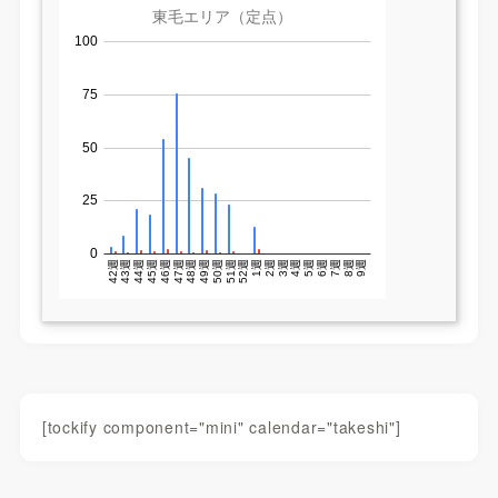
[tockify component="mini" calendar="takeshi"]