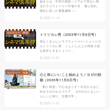
始まりは、中学の初恋―リアルで切ない珠
玉のラブストーリー平場の月 妻と別れ、
地元に戻った青砥健将（…
2025-11-14
カルチャー
映画
トリツカレ男（2025年11月8日号）
切なくまぶしいラブストーリー×ミュージカ
ルトリツカレ男 いしいしんじの同名小説
を原作とするミュージ…
2025-11-07
カルチャー
特集
心と体にいいこと始めよう／ヨガの効
能（2025年11月8日号）
「動く瞑想」で心をほぐす／今日からはじ
めるヨガのセルフケア ヨガが心にもいい
らしいと知り、文教大学…
2025-11-07