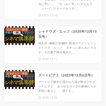
当に早い～。『巳（み）年』にちなんで
「ジャパンスネークセンタ…
2025-12-18
カルチャー
映画
シャドウズ・エッジ（2025年12月13
日号）
熱き絆×極限の頭脳戦×怒涛のアクションシ
ャドウズ・エッジ ネオンに彩られたマカ
オ。その裏で神出鬼没の…
2025-12-11
カルチャー
映画
ズートピア２（2025年12月6日号）
ズートピア誕生に隠された謎が動きだすズ
ートピア２ あらゆるタイプの動物たちが
平和に暮らし、「誰でも…
2025-12-04