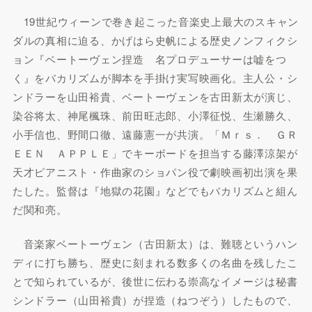
19世紀ウィーンで巻き起こった音楽史上最大のスキャン
ダルの真相に迫る、かげはら史帆による歴史ノンフィクシ
ョン『ベートーヴェン捏造 名プロデューサーは嘘をつ
く』をバカリズムが脚本を手掛け実写映画化。主人公・シ
ンドラーを山田裕貴、ベートーヴェンを古田新太が演じ、
染谷将太、神尾楓珠、前田旺志郎、小澤征悦、生瀬勝久、
小手信也、野間口徹、遠藤憲一が共演。「Ｍｒｓ． ＧＲ
ＥＥＮ ＡＰＰＬＥ」でキーボードを担当する藤澤涼架が
天才ピアニスト・作曲家のショパン役で劇映画初出演を果
たした。監督は『地獄の花園』などでもバカリズムと組ん
だ関和亮。
音楽家ベートーヴェン（古田新太）は、難聴というハン
ディに打ち勝ち、歴史に刻まれる数多くの名曲を残したこ
とで知られているが、後世に伝わる崇高なイメージは秘書
シンドラー（山田裕貴）が捏造（ねつぞう）したもので、