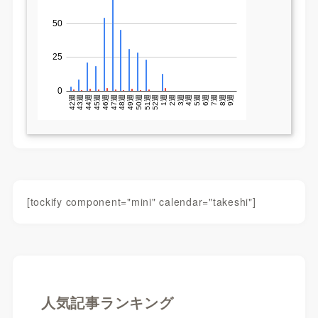
[tockify component="mini" calendar="takeshi"]
人気記事ランキング