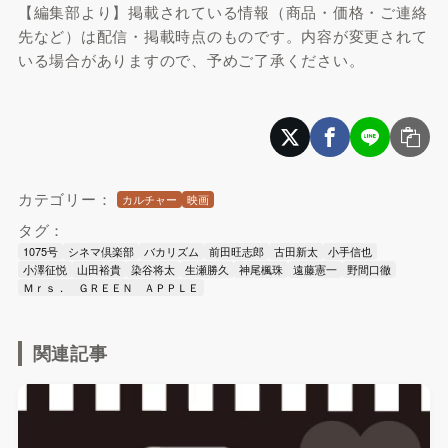
【編集部より】掲載されている情報（商品・価格・ご連絡
先など）は配信・掲載時点のものです。内容が変更されて
いる場合がありますので、予めご了承ください。
カテゴリー：
カルチャー
映画
タグ：
1075号
シネマ倶楽部
バカリズム
前田旺志郎
古田新太
小手信也
小澤征悦
山田裕貴
染谷将太
生瀬勝久
神尾楓珠
遠藤憲一
野間口徹
Ｍｒｓ． ＧＲＥＥＮ ＡＰＰＬＥ
関連記事