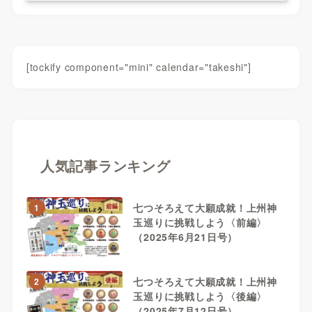
[tockify component="mini" calendar="takeshi"]
人気記事ランキング
七つそろえて大願成就！上州神
1
玉巡りに挑戦しよう〈前編〉
（2025年6月21日号）
七つそろえて大願成就！上州神
2
玉巡りに挑戦しよう〈後編〉
（2025年7月12日号）