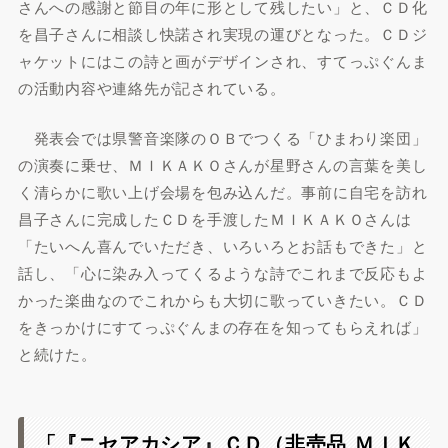
さんへの感謝と節目の年に形として残したい」と、ＣＤ化
を昌子さんに相談し快諾され実現の運びとなった。ＣＤジ
ャケットにはこの詩と画がデザインされ、すてっぷぐんま
の活動内容や連絡先が記されている。
発表会では県警音楽隊のＯＢでつくる「ひまわり楽団」
の演奏に乗せ、ＭＩＫＡＫＯさんが星野さんの言葉を美し
く清らかに歌い上げ会場を包み込んだ。事前に自宅を訪れ
昌子さんに完成したＣＤを手渡したＭＩＫＡＫＯさんは
「たいへん喜んでいただき、いろいろとお話もできた」と
話し、「心に染み入ってくるような詩でこれまで反応もよ
かった楽曲なのでこれからも大切に歌っていきたい。ＣＤ
をきっかけにすてっぷぐんまの存在を知ってもらえれば」
と続けた。
「『ニセアカシア』ＣＤ（非売品 ＭＩＫ