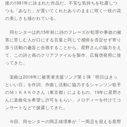
後の1981年に詠まれた作品だ。不安な気持ちを吐露しつ
つも「あなた」が置いてくれたありのままに咲く一枝の花
の美しさも描かれている。
同センターは約15年前に詩のフレーズが犯罪や事故の被
害に苦しむ人が口にする言葉と同じで感情を否定せず寄り
添う活動の趣旨と合致することから、星野さんの協力をえ
て、この詩と画のクリアファイルを製作、広報啓発用に使
ってきた。
楽曲は2018年に被害者支援ソング第１弾「明日はきっ
といい日」を作詞、作曲し活動に協力するシャンソン歌手
のＭＩＫＡＫＯさん（東京都）によるもの。19年に星野さ
んに楽曲化を希望し許可をもらい、メロディーを付けてコ
ンサートなどで披露してきた。
今回、同センターの岡正雄理事が「一周忌を迎える星野