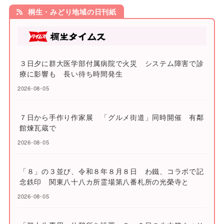
桐生・みどり地域の日刊紙
３日夕に群大医学部付属病院で火災 システム障害で診
療に影響も 長い待ち時間発生
2026-08-05
７日から手作り作家展 「グルメ街道」同時開催 有鄰
館煉瓦蔵で
2026-08-05
「８」の３並び、令和８年８月８日 わ鐵、コラボで記
念鉄印 関東八十八カ所霊場第八番札所の光榮寺と
2026-08-05