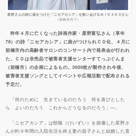
星野さんの詩に曲をつけた「ニセアカシア」を歌いあげるＭＩＫＡＫＯさん
（前橋市内で）
昨年４月に亡くなった詩画作家・星野富弘さん（享年
78）の詩「ニセアカシア」に曲がつけられＣＤ化、４月に
前橋市内の高齢者サロンのコンサート内で発表会が行われ
た。ＣＤは非売品で被害者支援センターすてっぷぐんま
（前橋市）の企画によるもの。3000枚が製作され今後、
被害者支援ソングとしてイベントや広報活動で配布される
予定だ。
「何のために 生きているのだろう 何を喜びとした
ら よいのだろう これからどうなるのだろう」—。
「ニセアカシア」は頸髄（けいずい）を損傷した星野さ
んが約９年間の入院生活を終え妻の昌子さんと結婚した直