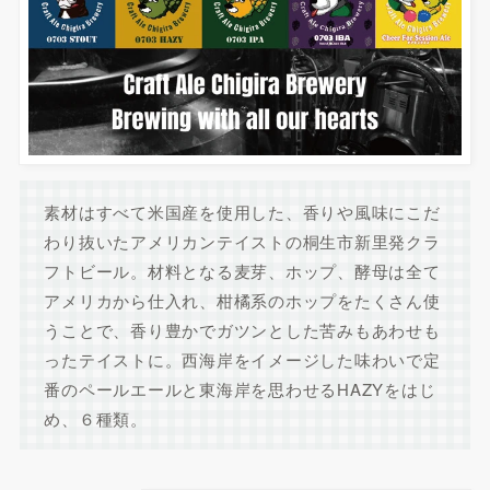
素材はすべて米国産を使用した、香りや風味にこだ
わり抜いたアメリカンテイストの桐生市新里発クラ
フトビール。材料となる麦芽、ホップ、酵母は全て
アメリカから仕入れ、柑橘系のホップをたくさん使
うことで、香り豊かでガツンとした苦みもあわせも
ったテイストに。西海岸をイメージした味わいで定
番のペールエールと東海岸を思わせるHAZYをはじ
め、６種類。