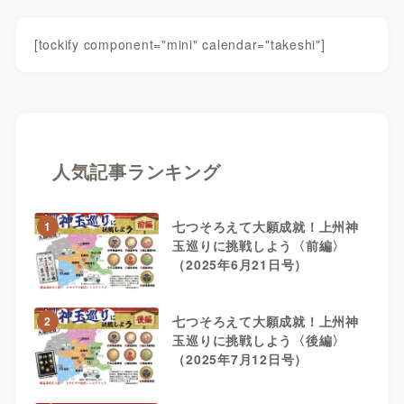
[tockify component="mini" calendar="takeshi"]
人気記事ランキング
七つそろえて大願成就！上州神
1
玉巡りに挑戦しよう〈前編〉
（2025年6月21日号）
七つそろえて大願成就！上州神
2
玉巡りに挑戦しよう〈後編〉
（2025年7月12日号）