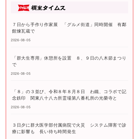
７日から手作り作家展 「グルメ街道」同時開催 有鄰
館煉瓦蔵で
2026-08-05
「群大生専用」休憩所を設置 ８、９日の八木節まつり
で
2026-08-05
「８」の３並び、令和８年８月８日 わ鐵、コラボで記
念鉄印 関東八十八カ所霊場第八番札所の光榮寺と
2026-08-05
３日夕に群大医学部付属病院で火災 システム障害で診
療に影響も 長い待ち時間発生