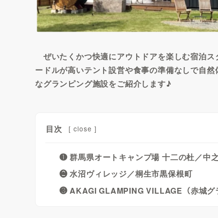
ぜいたくかつ快適にアウトドアを楽しむ宿泊スタ
ードルが高いテント設営や食事の準備なしで自然
なグランピング施設をご紹介します♪
目次
[
close
]
❶ 群馬県オートキャンプ場 十二の杜／中
❷ 水沼ヴィレッジ／桐生市黒保根町
❸ AKAGI GLAMPING VILLAGE