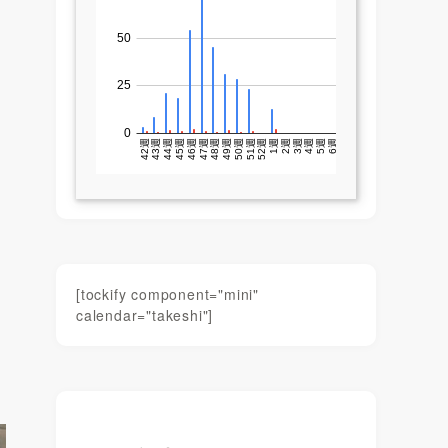
[tockify component="mini"
calendar="takeshi"]