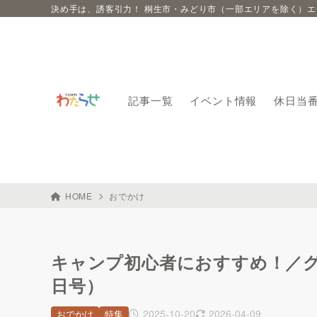
決め手は、誘客引力！ 桐生市・みどり市（一部エリアを除く）
記事一覧
イベント情報
休日当
HOME
おでかけ
キャンプ初心者におすすめ！／グラン
日号）
2025-10-20
2026-04-09
おでかけ
特集