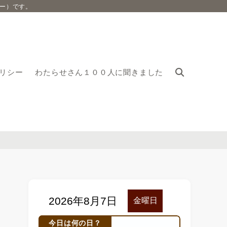
ー）です。
リシー
わたらせさん１００人に聞きました
今日は何の日？