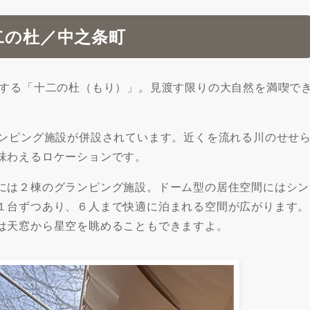
二の杜／中之条町
する「十二の杜（もり）」。見渡す限りの大自然を満喫で
。
ンピング施設が併設されています。近くを流れる川のせせ
味わえるロケーションです。
には２棟のグランピング施設。ドーム型の居住空間にはシン
１台ずつあり、６人まで快適に泊まれる空間が広がります。
は天窓から星空を眺めることもできますよ。