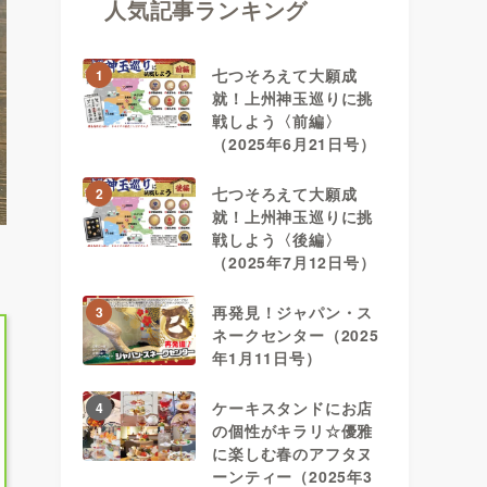
人気記事ランキング
七つそろえて大願成
1
就！上州神玉巡りに挑
戦しよう〈前編〉
（2025年6月21日号）
七つそろえて大願成
2
就！上州神玉巡りに挑
戦しよう〈後編〉
（2025年7月12日号）
再発見！ジャパン・ス
3
ネークセンター（2025
年1月11日号）
ケーキスタンドにお店
4
の個性がキラリ☆優雅
に楽しむ春のアフタヌ
ーンティー（2025年3