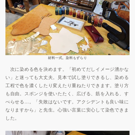
材料一式。染料もずらり
次に染める色を決めます。「初めてだしイメージ湧かな
い」と迷っても大丈夫。見本で試し塗りできるし、染める
工程で色を濃くしたり変えたり重ねたりできます。塗り方
も自由。スポンジを使いたたく、広げる、筋を入れる、す
べらせる…。「失敗はないです。アクシデントも良い味に
なりますから」と先生。心強い言葉に安心して染色できま
した。