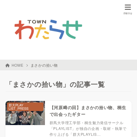
HOME
まさかの拾い物
「まさかの拾い物」の記事一覧
群大PLAY
【河原﨑の回】まさかの拾い物、桐生
LIST_PRESS
で出会ったギター
群馬大学理工学部・桐生魅力発信サークル
「PLAYLIST」が独自の企画・取材・執筆で
作り上げる「群大PLAYLIS…