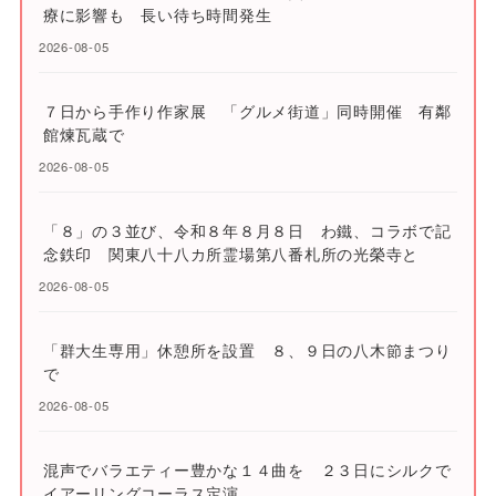
療に影響も 長い待ち時間発生
2026-08-05
７日から手作り作家展 「グルメ街道」同時開催 有鄰
館煉瓦蔵で
2026-08-05
「８」の３並び、令和８年８月８日 わ鐵、コラボで記
念鉄印 関東八十八カ所霊場第八番札所の光榮寺と
2026-08-05
「群大生専用」休憩所を設置 ８、９日の八木節まつり
で
2026-08-05
混声でバラエティー豊かな１４曲を ２３日にシルクで
イアーリングコーラス定演