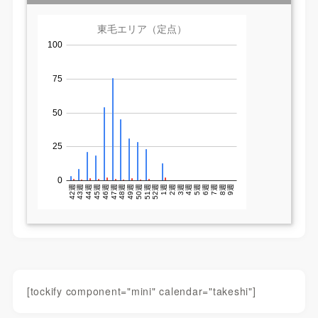
[tockify component="mini" calendar="takeshi"]