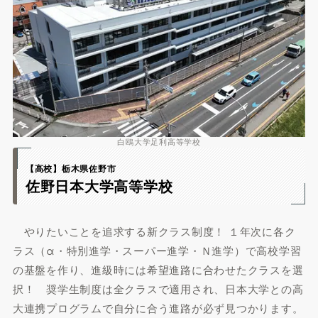
白鴎大学足利高等学校
【高校】栃木県佐野市
佐野日本大学高等学校
やりたいことを追求する新クラス制度！ １年次に各ク
ラス（α・特別進学・スーパー進学・Ｎ進学）で高校学習
の基盤を作り、進級時には希望進路に合わせたクラスを選
択！ 奨学生制度は全クラスで適用され、日本大学との高
大連携プログラムで自分に合う進路が必ず見つかります。