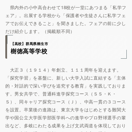
県内外の小中高合わせて18校が一堂にあつまる「私学フ
ェア」。出展する学校から「保護者や生徒さんに私学フェ
アでお伝えできること」を聞きました。フェアの前に少し
だけ紹介します。（掲載順不同）
【高校】群馬県桐生市
樹徳高等学校
大正３（１９１４）年創立、１１１周年を迎えます。
「探究学習」を基盤に、新しい大学入試に直結する「主体
的・対話的で深い学びを追究する教育」を実践しておりま
す。男女共学で、普通科進学探究コース（ＳＳ・Ｋ・
Ｓ）、同キャリア探究コース（Ｊ）、中高一貫の３コース
を設置。卒業後の進路は、東京大学をはじめとする難関大
学や国公立大学医学部医学科への進学やプロ野球選手の輩
出など、多岐にわたる成果を上げ文武両道を体現しており