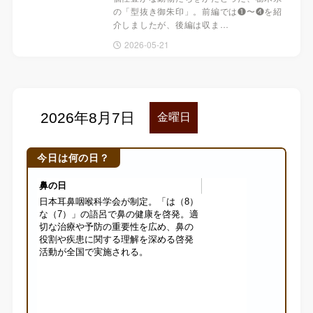
の「型抜き御朱印」。前編では❶〜❹を紹
介しましたが、後編は収ま…
2026-05-21
今日は何の日？