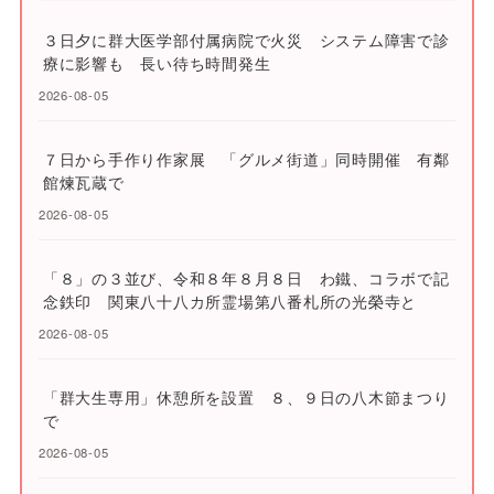
３日夕に群大医学部付属病院で火災 システム障害で診
療に影響も 長い待ち時間発生
2026-08-05
７日から手作り作家展 「グルメ街道」同時開催 有鄰
館煉瓦蔵で
2026-08-05
「８」の３並び、令和８年８月８日 わ鐵、コラボで記
念鉄印 関東八十八カ所霊場第八番札所の光榮寺と
2026-08-05
「群大生専用」休憩所を設置 ８、９日の八木節まつり
で
2026-08-05