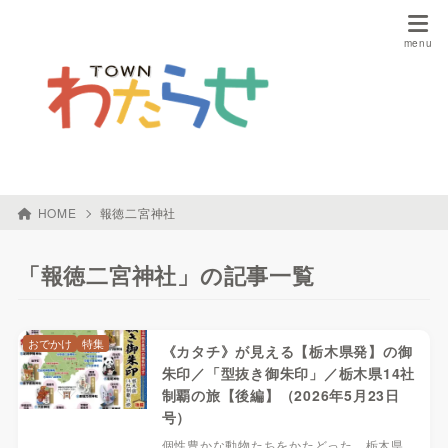
HOME
報徳二宮神社
「報徳二宮神社」の記事一覧
おでかけ
特集
《カタチ》が見える【栃木県発】の御
朱印／「型抜き御朱印」／栃木県14社
制覇の旅【後編】（2026年5月23日
号）
個性豊かな動物たちをかたどった、栃木県