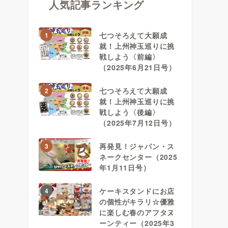
人気記事ランキング
七つそろえて大願成
1
就！上州神玉巡りに挑
戦しよう〈前編〉
（2025年6月21日号）
七つそろえて大願成
2
就！上州神玉巡りに挑
戦しよう〈後編〉
（2025年7月12日号）
再発見！ジャパン・ス
3
ネークセンター（2025
年1月11日号）
ケーキスタンドにお店
4
の個性がキラリ☆優雅
に楽しむ春のアフタヌ
ーンティー（2025年3