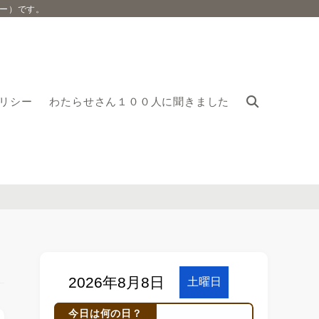
ー）です。
リシー
わたらせさん１００人に聞きました
今日は何の日？