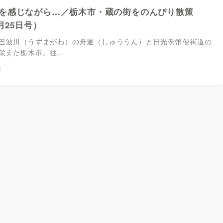
を感じながら…／栃木市・蔵の街をのんびり散策
4月25日号）
波川（うずまがわ）の舟運（しゅううん）と日光例幣使街道の
栄えた栃木市。往…
3