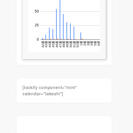
[tockify component="mini"
calendar="takeshi"]