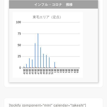
インフル・コロナ 推移
[tockify component="mini" calendar="takeshi"]