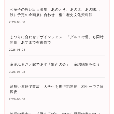
和菓子の思い出大募集 あのとき、あの店、あの味…
秋に予定の企画展に合わせ 桐生歴史文化資料館
2026-08-08
まつりに合わせデザインフェス 「グルメ街道」も同時
開催 あすまで有鄰館で
2026-08-08
童謡ふるさと館であす「歌声の会」 童謡唱歌を歌う
2026-08-08
酒酔い運転で事故 大学生を現行犯逮捕 相生一で７日
深夜
2026-08-08
管理栄養士へ、視野を広げて 学生ら星野物産で学ぶ