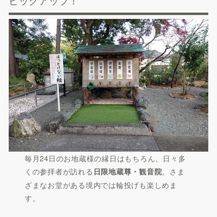
ピックアップ！
毎月24日のお地蔵様の縁日はもちろん、日々多
くの参拝者が訪れる
日限地蔵尊・観音院
。さま
ざまなお堂がある境内では輪投げも楽しめま
す。