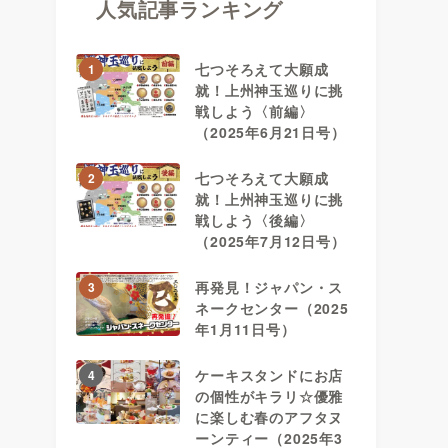
人気記事ランキング
七つそろえて大願成
1
就！上州神玉巡りに挑
戦しよう〈前編〉
（2025年6月21日号）
七つそろえて大願成
2
就！上州神玉巡りに挑
戦しよう〈後編〉
（2025年7月12日号）
再発見！ジャパン・ス
3
ネークセンター（2025
年1月11日号）
ケーキスタンドにお店
4
の個性がキラリ☆優雅
に楽しむ春のアフタヌ
ーンティー（2025年3