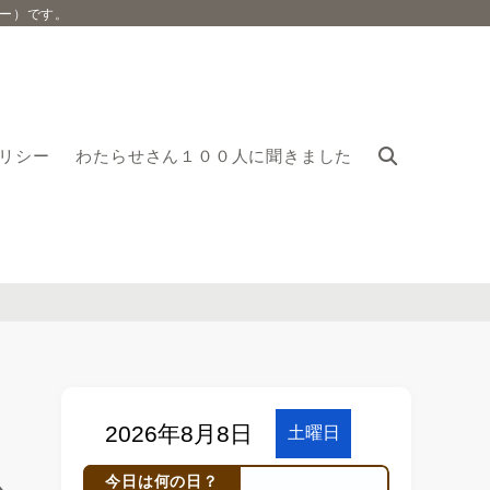
ー）です。
リシー
わたらせさん１００人に聞きました
今日は何の日？