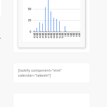
[tockify component="mini"
calendar="takeshi"]