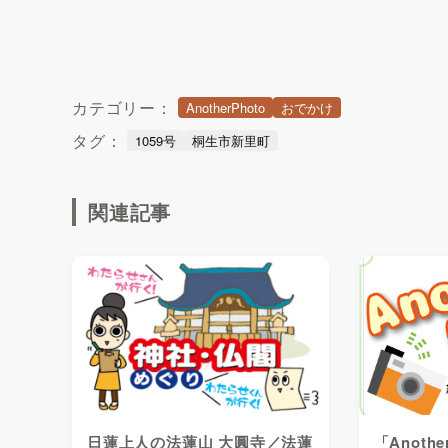
カテゴリー：
AnotherPhoto
おでかけ
タグ：
1059号
桐生市新里町
関連記事
日蓮上人の法蓮山 大圓寺／法蓮
「Anothe