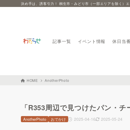
決め手は、誘客引力！ 桐生市・みどり市（一部エリアを除く）
記事一覧
イベント情報
休日当
HOME
AnotherPhoto
「R353周辺で見つけたパン・チー
2025-04-16
2025-05-24
AnotherPhoto
おでかけ