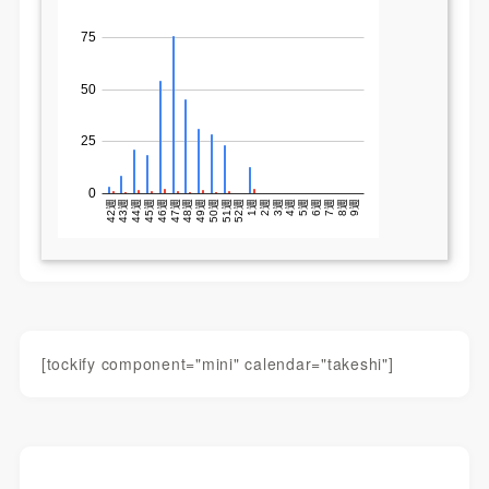
[tockify component="mini" calendar="takeshi"]