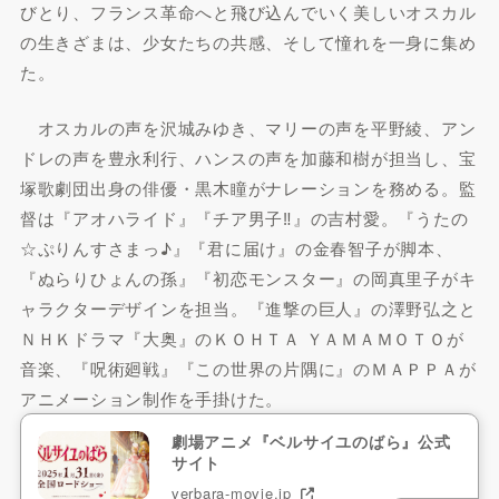
びとり、フランス革命へと飛び込んでいく美しいオスカル
の生きざまは、少女たちの共感、そして憧れを一身に集め
た。
オスカルの声を沢城みゆき、マリーの声を平野綾、アン
ドレの声を豊永利行、ハンスの声を加藤和樹が担当し、宝
塚歌劇団出身の俳優・黒木瞳がナレーションを務める。監
督は『アオハライド』『チア男子‼』の吉村愛。『うたの
☆ぷりんすさまっ♪』『君に届け』の金春智子が脚本、
『ぬらりひょんの孫』『初恋モンスター』の岡真里子がキ
ャラクターデザインを担当。『進撃の巨人』の澤野弘之と
ＮＨＫドラマ『大奥』のＫＯＨＴＡ ＹＡＭＡＭＯＴＯが
音楽、『呪術廻戦』『この世界の片隅に』のＭＡＰＰＡが
アニメーション制作を手掛けた。
劇場アニメ『ベルサイユのばら』公式
サイト
verbara-movie.jp