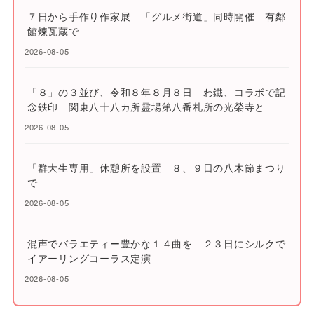
７日から手作り作家展 「グルメ街道」同時開催 有鄰
館煉瓦蔵で
2026-08-05
「８」の３並び、令和８年８月８日 わ鐵、コラボで記
念鉄印 関東八十八カ所霊場第八番札所の光榮寺と
2026-08-05
「群大生専用」休憩所を設置 ８、９日の八木節まつり
で
2026-08-05
混声でバラエティー豊かな１４曲を ２３日にシルクで
イアーリングコーラス定演
2026-08-05