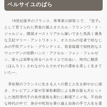
ベルサイユのばら
18世紀後半のフランス。将軍家の跡取りで、〝息子〟
として育てられた男装の麗人オスカル・フランソワ・ド・
ジャルジェ。隣国オーストリアから嫁いできた気高く優美
な王妃マリー・アントワネット。オスカルの従者で幼なじ
みの平民アンドレ・グランディエ。容姿端麗で知性的なス
ウェーデンの伯爵ハンス・アクセル・フォン・フェルゼ
ン。彼らは栄華を誇るベルサイユで出会い、時代に翻弄
（ほんろう）されながらもそれぞれの運命を美しく生きて
いた―。
革命期のフランスに生きる人々の愛と人生を鮮やかに描
き、テレビアニメ版や宝塚歌劇団による舞台版も大ヒット
した池田理代子の名作漫画を新たに劇場アニメ化。不自由
な時代の中で、身分や性別を乗り越え自身の手で人生を選