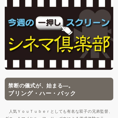
禁断の儀式が、始まる—。
ブリング・ハー・バック
人気ＹｏｕＴｕｂｅｒとしても有名な双子の兄弟監督、