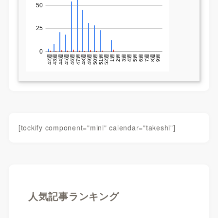
[tockify component="mini" calendar="takeshi"]
人気記事ランキング