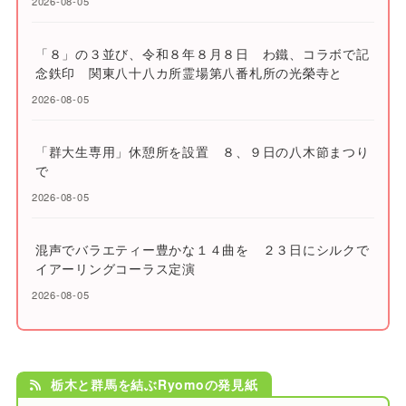
2026-08-05
「８」の３並び、令和８年８月８日 わ鐵、コラボで記
念鉄印 関東八十八カ所霊場第八番札所の光榮寺と
2026-08-05
「群大生専用」休憩所を設置 ８、９日の八木節まつり
で
2026-08-05
混声でバラエティー豊かな１４曲を ２３日にシルクで
イアーリングコーラス定演
2026-08-05
栃木と群馬を結ぶRyomoの発見紙