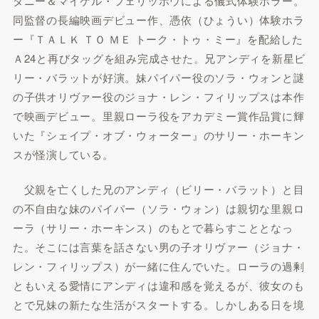
ダニー＆マイケル・フェリッポウによる儀式体験ホラー。
同監督の長編映画デビュー作、憑依（ひょうい）体験ホラ
ー『ＴＡＬＫ ＴＯ ＭＥ トーク・トゥ・ミー』を配給した
Ａ24と再びタッグを組み完成させた。兄アンディを新星ビ
リー・バラットが好演。妹パイパー役のソラ・ウォンと謎
の子供オリヴァー役のジョナ・レン・フィリップスは本作
で映画デビュー。里親ローラ役をアカデミー賞作品賞に輝
いた『シェイプ・オブ・ウォーター』のサリー・ホーキン
スが怪演している。
父親を亡くした兄のアンディ（ビリー・バラット）と目
の不自由な妹のパイパー（ソラ・ウォン）は親切な里親ロ
ーラ（サリー・ホーキンス）のもとで暮らすこととなっ
た。そこには言葉を話さない男の子オリヴァー（ジョナ・
レン・フィリップス）が一緒に住んでいた。ローラの過剰
ともいえる愛情にアンディは違和感を覚えるが、彼女のも
とで兄妹の新たな生活がスタートする。しかしある日を境