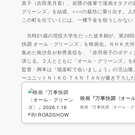
真子（吉田美月喜）、岩隈の後輩で漫画オタクの
グリーンズ」を結成、○○○の栽培に乗り出す。
この町を出ていくには、一獲千金を狙うしかない
当時21歳の現役大学生だった波木銅が、第28
快調 オール・グリーンズ」を映画化。ＮＨＫ大
集めた南沙良が朴秀美役を、『赤羽骨子のボディ
演じる。２人とともに「オール・グリーンズ」を
監督・脚本は『猿楽町で会いましょう』の児山隆
ーユニットＮＩＫＯ ＴＡＮ ＴＡＮが書き下ろし
映画『万事快調〈オール・グ
映画『万事快調〈オール・グリーン