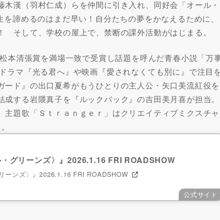
藤木漢（羽村仁成）らを仲間に引き入れ、同好会「オール・
人生を諦めるのはまだ早い！自分たちの夢をかなえるために、
！ そして、学校の屋上で、禁断の課外活動がはじまる。
回松本清張賞を満場一致で受賞し話題を呼んだ青春小説「万
河ドラマ『光る君へ』や映画『愛されなくても別に』で注目
ガード』の出口夏希がもうひとりの主人公・矢口美流紅役を
結成する岩隈真子を『ルックバック』の吉田美月喜が担当。
。主題歌「Ｓｔｒａｎｇｅｒ」はクリエイティブミクスチャ
た。
リーンズ〉』2026.1.16 FRI ROADSHOW
ズ〉』2026.1.16 FRI ROADSHOW
公式サイト