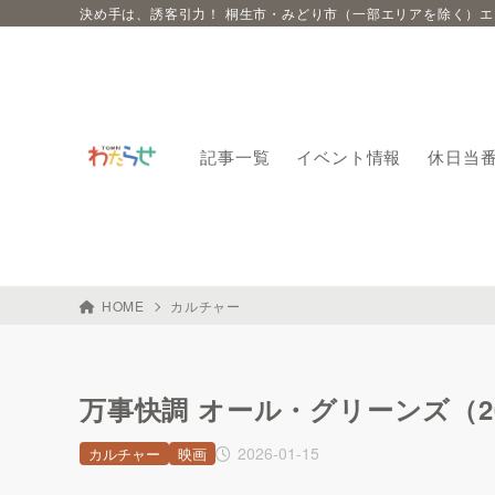
決め手は、誘客引力！ 桐生市・みどり市（一部エリアを除く）
記事一覧
イベント情報
休日当
HOME
カルチャー
万事快調 オール・グリーンズ（20
2026-01-15
カルチャー
映画