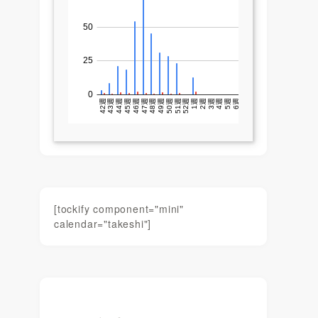
[tockify component="mini"
calendar="takeshi"]