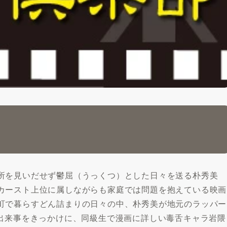
所を見いだせず鬱屈（うっくつ）とした日々を送る朴秀美
カースト上位に属しながらも家庭では問題を抱えている映画
町で暮らすどん詰まりの日々の中、朴秀美が地元のラッパー
の出来事をきっかけに、同級生で漫画に詳しい毒舌キャラ岩隈