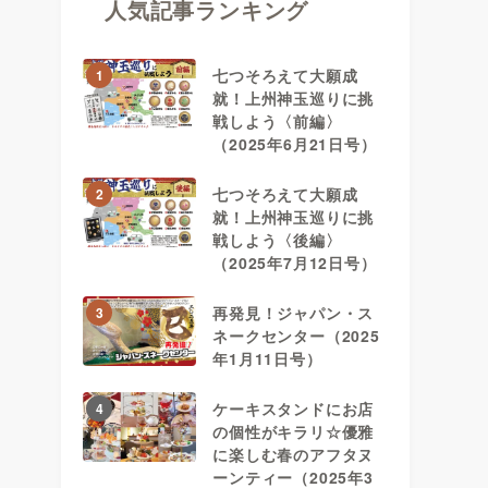
人気記事ランキング
七つそろえて大願成
1
就！上州神玉巡りに挑
戦しよう〈前編〉
（2025年6月21日号）
七つそろえて大願成
2
就！上州神玉巡りに挑
戦しよう〈後編〉
（2025年7月12日号）
再発見！ジャパン・ス
3
ネークセンター（2025
年1月11日号）
ケーキスタンドにお店
4
の個性がキラリ☆優雅
に楽しむ春のアフタヌ
ーンティー（2025年3