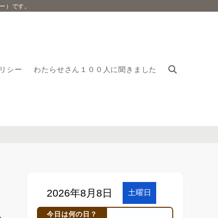
ー）です。
リシー
わたらせさん１００人に聞きました
今日は何の日？