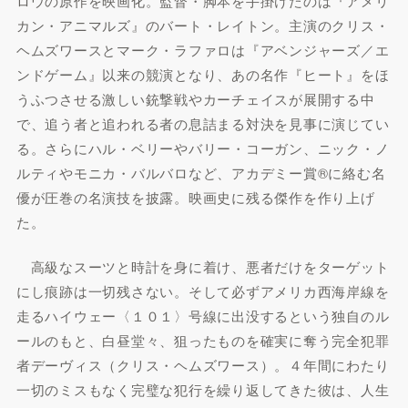
ロウの原作を映画化。監督・脚本を手掛けたのは『アメリ
カン・アニマルズ』のバート・レイトン。主演のクリス・
ヘムズワースとマーク・ラファロは『アベンジャーズ／エ
ンドゲーム』以来の競演となり、あの名作『ヒート』をほ
うふつさせる激しい銃撃戦やカーチェイスが展開する中
で、追う者と追われる者の息詰まる対決を見事に演じてい
る。さらにハル・ベリーやバリー・コーガン、ニック・ノ
ルティやモニカ・バルバロなど、アカデミー賞®に絡む名
優が圧巻の名演技を披露。映画史に残る傑作を作り上げ
た。
高級なスーツと時計を身に着け、悪者だけをターゲット
にし痕跡は一切残さない。そして必ずアメリカ西海岸線を
走るハイウェー〈１０１〉号線に出没するという独自のル
ールのもと、白昼堂々、狙ったものを確実に奪う完全犯罪
者デーヴィス（クリス・ヘムズワース）。４年間にわたり
一切のミスもなく完璧な犯行を繰り返してきた彼は、人生