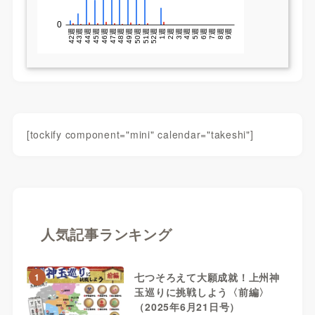
[tockify component="mini" calendar="takeshi"]
人気記事ランキング
七つそろえて大願成就！上州神
1
玉巡りに挑戦しよう〈前編〉
（2025年6月21日号）