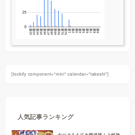
[tockify component="mini" calendar="takeshi"]
人気記事ランキング
七つそろえて大願成就！上州神
1