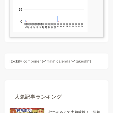
[tockify component="mini" calendar="takeshi"]
人気記事ランキング
七つそろえて大願成就！上州神
1