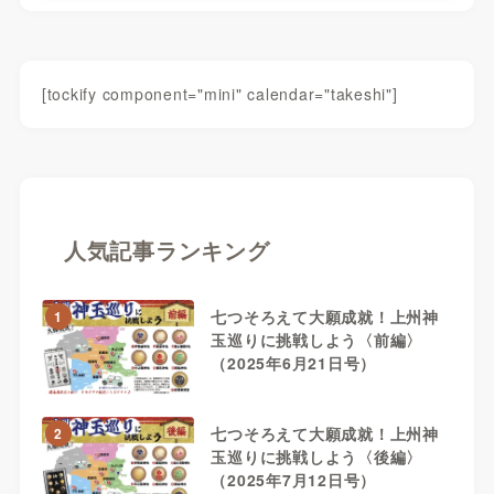
[tockify component="mini" calendar="takeshi"]
人気記事ランキング
七つそろえて大願成就！上州神
1
玉巡りに挑戦しよう〈前編〉
（2025年6月21日号）
七つそろえて大願成就！上州神
2
玉巡りに挑戦しよう〈後編〉
（2025年7月12日号）