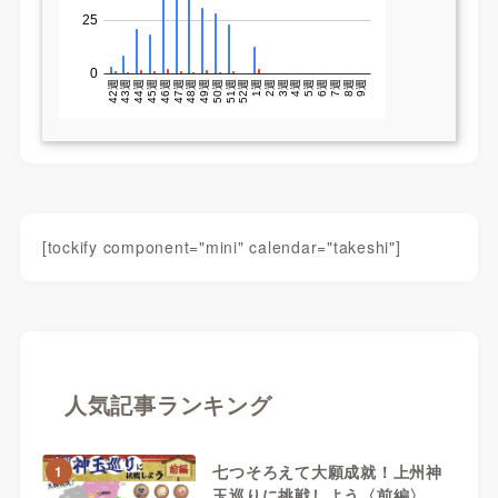
[tockify component="mini" calendar="takeshi"]
人気記事ランキング
七つそろえて大願成就！上州神
1
玉巡りに挑戦しよう〈前編〉