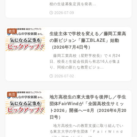
校の生徒募集定員を発表…
2026-07-09
教育
生徒主体で学校を変える／藤岡工業高
の新ビジョン「藤工BLAZE」始動
（2026年7月4日号）
藤岡工業高校（星野亨校長）で４月24
日、校長と生徒会役員ら有志16人が集ま
り、同校の新たな教育ビジョ…
2026-07-02
教育
地方高校生の東大進学を後押し／学生
団体FairWindが「全国高校生サミッ
ト2026」開催へー8月（2026年6月20
日号）
地方高校生への教育支援に取り組んでい
る東京大学の学生団体「ＦａｉｒＷｉｎｄ
（フェアウィンド）」は…