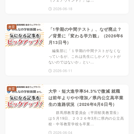
2026-06-18
教育
「1学期の中間テスト」、なぜ廃止？
／背景に「変わる学力観」（2026年6
月13日号）
編集部に「１学期の中間テストがなくな
っているが、これは先生にしかメリットが
ないのではないか」とい…
2026-06-11
教育
大学・短大進学率54.3%で微減 就職
は前年よりやや増加／県内公立高卒業
生の進路状況（2026年6月6日号）
群馬県教育委員会（平田郁美教育長）
は５月19日、２０２６年3月に県内の公立高
校・中等教育学校を卒業…
2026-06-04