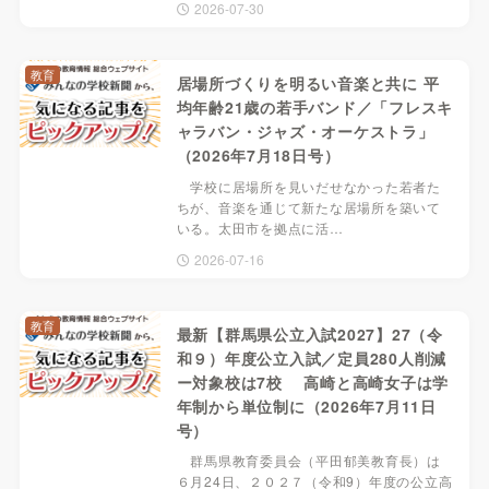
2026-07-30
教育
居場所づくりを明るい音楽と共に 平
均年齢21歳の若手バンド／「フレスキ
ャラバン・ジャズ・オーケストラ」
（2026年7月18日号）
学校に居場所を見いだせなかった若者た
ちが、音楽を通じて新たな居場所を築いて
いる。太田市を拠点に活…
2026-07-16
教育
最新【群馬県公立入試2027】27（令
和９）年度公立入試／定員280人削減
ー対象校は7校 高崎と高崎女子は学
年制から単位制に（2026年7月11日
号）
群馬県教育委員会（平田郁美教育長）は
６月24日、２０２７（令和9）年度の公立高