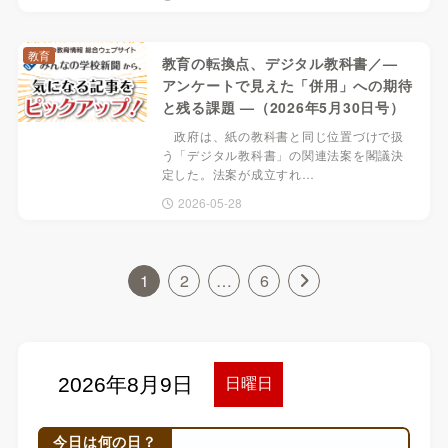
教育
教育の転換点、デジタル教科書／—
アンケートで見えた「併用」への期待
と残る課題 —（2026年5月30日号）
政府は、紙の教科書と同じ位置づけで扱
う「デジタル教科書」の関連法案を閣議決
定した。法案が成立すれ…
2026-05-28
1
2
…
6
今日は何の日？