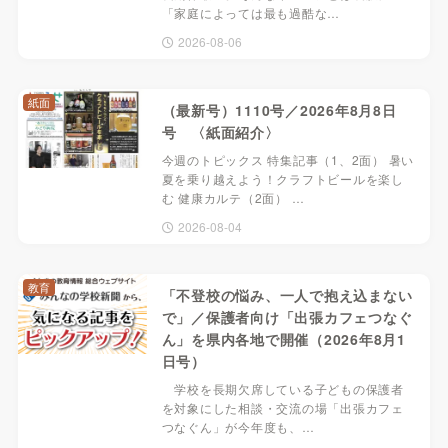
「家庭によっては最も過酷な…
2026-08-06
紙面
（最新号）1110号／2026年8月8日
号 〈紙面紹介〉
今週のトピックス 特集記事（1、2面） 暑い
夏を乗り越えよう！クラフトビールを楽し
む 健康カルテ（2面） …
2026-08-04
教育
「不登校の悩み、一人で抱え込まない
で」／保護者向け「出張カフェつなぐ
ん」を県内各地で開催（2026年8月1
日号）
学校を長期欠席している子どもの保護者
を対象にした相談・交流の場「出張カフェ
つなぐん」が今年度も、…