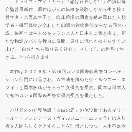
『ドライブ・マイ・カー』『悪は存在しない』の濱口竜
介監督最新作。原作はがんの転移を経験しながら生き抜く
哲学者・宮野真生子と、臨床現場の調査を積み重ねた人類
学者・磯野真穂が交わした20通の往復書簡からなる同名小
説。映画では主人公をフランス人と日本人に置き換え、新
たな物語がパリを舞台に展開。原作に流れる核心をすくい
上げ、｢自分たちを取り巻く社会｣、そして｢この世界で生
きること｣を描き出す。
本作は２０２６年・第79回カンヌ国際映画祭コンペティ
ション部門に出品され、Ｗ主演を務めたヴィルジニー・エ
フィラと岡本多緒がそろって女優賞を受賞。岡本は日本人
で初のカンヌ国際映画祭女優賞受賞を果たした。
パリ郊外の介護施設「⾃由の庭」の施設長であるマリー
＝ルー・フォンテーヌ（ヴィルジニー・エフィラ）は⼊居
者を⼈間らしくケアすることを理想としつつ、人手不足や