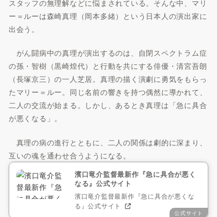
スタッフの無理解などに悩まされている。そんな中、マリ
ー＝ルーは森崎真理（岡本多緒）という日本人の演出家に
出会う。
がん闘病中の真理が演出するのは、自閉スペクトラム症
の孫・智樹（黒崎煌代）と行動を共にする俳優・清宮吾朗
（長塚京三）の一人芝居。真理の描く演劇に勇気をもらっ
たマリー＝ルー。同じ名前の響きを持つ偶然に導かれて、
二人の交流が始まる。しかし、あるとき真理は「急に具合
が悪くなる」。
真理の病の進行とともに、二人の関係は劇的に深まり、
互いの魂を通わせ合うようになる。
濱口竜介監督最新作『急に具合が悪く
なる』公式サイト
濱口竜介監督最新作『急に具合が悪くな
る』公式サイト
公式サイト