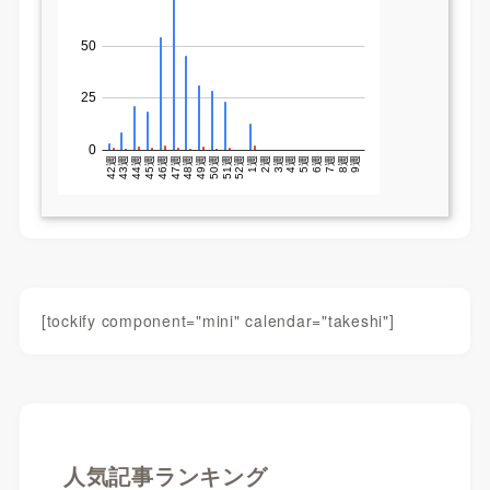
[tockify component="mini" calendar="takeshi"]
人気記事ランキング