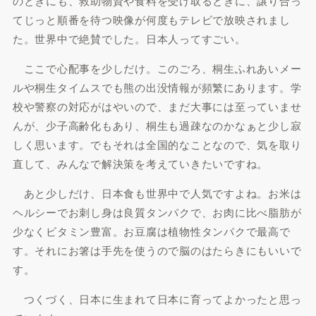
のときにも、救助物資や食料を受け取るときに、譲り合っ
てじっと順番を待つ映像が何度もテレビで放映されまし
た。世界中で絶賛でした。日本人ってすごい。
ここで心配事を少しだけ。このごろ、桐生ふれあいメー
ルや桐生タイムスでも熊の出没情報が頻繁にあります。学
校や警察の対応がはやいので、まだ大事には至っていませ
んが、少子高齢化もあり、桐生も過疎なのかなぁと少し寂
しく思います。でもそれは全国的なことなので、気を取り
直して、みんなで解決策を考えていきたいですね。
あと少しだけ、日本食も世界中で人気ですよね。お米は
ヘルシーでお刺し身は良質タンパクで、お肉に比べ脂肪が
少なくビタミン豊富。お豆腐は植物性タンパクで最高で
す。それにお箸は手先を使うので脳のはたらきにもいいで
す。
つくづく、日本に生まれて日本に育ってよかったと思っ