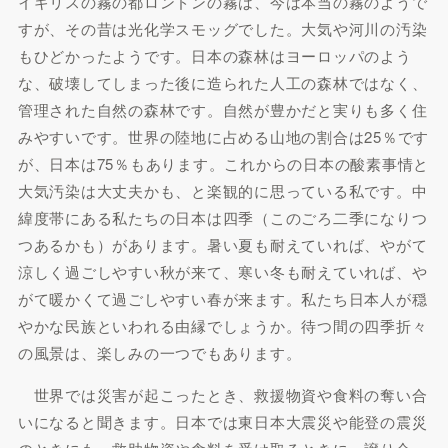
イギリスの霧の都ロンドンの霧は、今は本当の霧のようで
すが、その昔は光化学スモッグでした。大気や河川の汚染
もひどかったようです。日本の森林はヨーロッパのよう
な、破壊してしまった後に造られた人工の森林ではなく、
管理された自然の森林です。自然が豊かだと実りも多く住
みやすいです。世界の陸地に占める山地の割合は25％です
が、日本は75％もあります。これからの日本の酸素事情と
大気汚染は大丈夫かも、と楽観的に思っている私です。中
緯度帯にある私たちの日本は四季（このごろ二季になりつ
つあるかも）があります。暑い夏も耐えていれば、やがて
涼しく過ごしやすい秋が来て、寒い冬も耐えていれば、や
がて暖かくて過ごしやすい春が来ます。私たち日本人が穏
やかな民族といわれる由縁でしょうか。待つ間の四季折々
の風景は、楽しみの一つでもあります。
世界では災害が起こったとき、救援物資や食料の奪い合
いになると聞きます。日本では東日本大震災や能登の震災