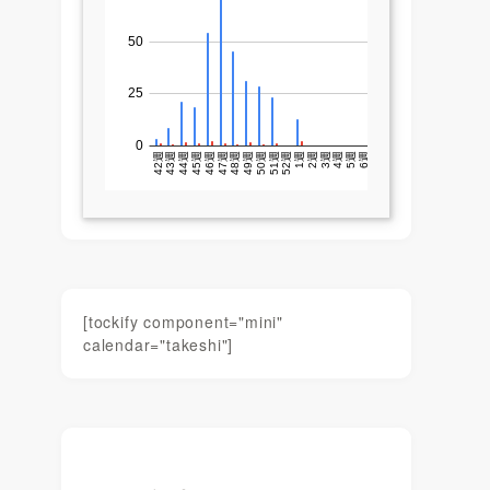
[tockify component="mini"
calendar="takeshi"]