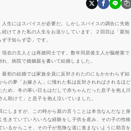
人生にはスパイスが必要だ。しかしスパイスの調合に失敗
し続けてきた私の人生をお送りしています。２回目は「親知
らず子知らず②」です。
現在の主人とは再婚同士です。数年同居後主人が脳梗塞で
倒れ、病院で婚姻届を書いて結婚しました。
最初の結婚では家族全員に反対されたのにもかかわらず結
からの夢「お嫁さん」に憧れた私は反対されればされるほど
たため、冬の寒い日もはだしで赤ちゃんだった息子を抱え川
さん助けて」と息子を抱え泣いていました。
耳にしますが、この時から親の言うことは本当なんだなと身
く生きていていろいろな経験をし子供を産み、その子の性格
ているからこそ、その子が危険な道に進まないように助言を