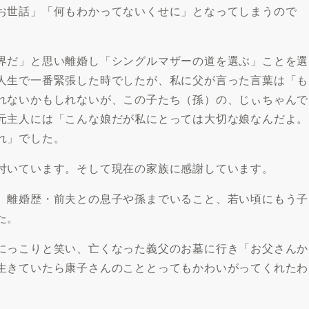
お世話」「何もわかってないくせに」となってしまうので
界だ」と思い離婚し「シングルマザーの道を選ぶ」ことを選
人生で一番緊張した時でしたが、私に父が言った言葉は「も
れないかもしれないが、この子たち（孫）の、じぃちゃんで
元主人には「こんな娘だが私にとっては大切な娘なんだよ。
れ」でした。
付いています。そして現在の家族に感謝しています。
、離婚歴・前夫との息子や孫までいること、若い頃にもう子
た。
にっこりと笑い、亡くなった義父のお墓に行き「お父さんか
生きていたら康子さんのこととってもかわいがってくれたわ
。