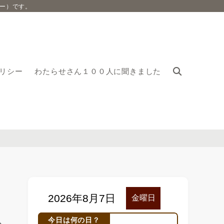
ー）です。
リシー
わたらせさん１００人に聞きました
今日は何の日？