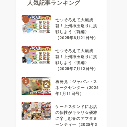
人気記事ランキング
七つそろえて大願成
1
就！上州神玉巡りに挑
戦しよう〈前編〉
（2025年6月21日号）
七つそろえて大願成
2
就！上州神玉巡りに挑
戦しよう〈後編〉
（2025年7月12日号）
再発見！ジャパン・ス
3
ネークセンター（2025
年1月11日号）
ケーキスタンドにお店
4
の個性がキラリ☆優雅
に楽しむ春のアフタヌ
ーンティー（2025年3