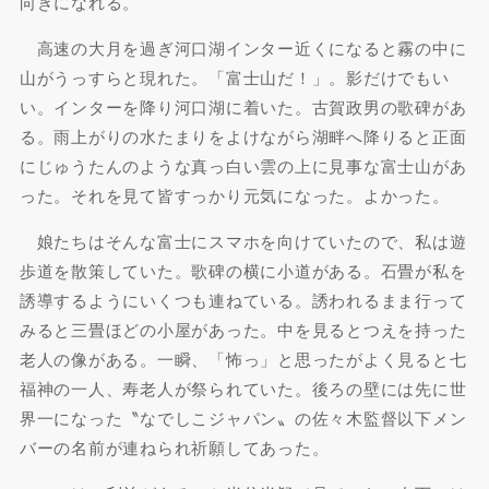
向きになれる。
高速の大月を過ぎ河口湖インター近くになると霧の中に
山がうっすらと現れた。「富士山だ！」。影だけでもい
い。インターを降り河口湖に着いた。古賀政男の歌碑があ
る。雨上がりの水たまりをよけながら湖畔へ降りると正面
にじゅうたんのような真っ白い雲の上に見事な富士山があ
った。それを見て皆すっかり元気になった。よかった。
娘たちはそんな富士にスマホを向けていたので、私は遊
歩道を散策していた。歌碑の横に小道がある。石畳が私を
誘導するようにいくつも連ねている。誘われるまま行って
みると三畳ほどの小屋があった。中を見るとつえを持った
老人の像がある。一瞬、「怖っ」と思ったがよく見ると七
福神の一人、寿老人が祭られていた。後ろの壁には先に世
界一になった〝なでしこジャパン〟の佐々木監督以下メン
バーの名前が連ねられ祈願してあった。