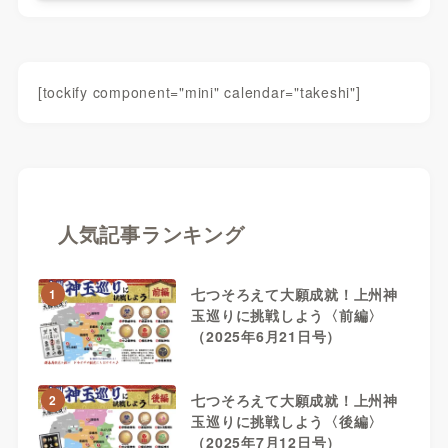
[tockify component="mini" calendar="takeshi"]
人気記事ランキング
七つそろえて大願成就！上州神
1
玉巡りに挑戦しよう〈前編〉
（2025年6月21日号）
七つそろえて大願成就！上州神
2
玉巡りに挑戦しよう〈後編〉
（2025年7月12日号）