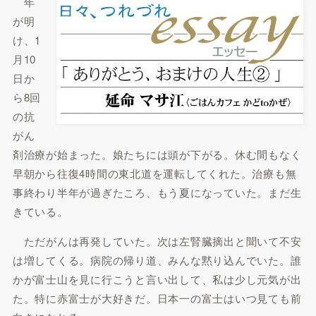
年
が明
け、1
月10
日か
ら8回
の抗
がん
剤治療が始まった。娘たちには頭が下がる。休む間もなく
早朝から往復4時間の東北道を運転してくれた。治療も無
事終わり半年が過ぎたころ、もう夏になっていた。まだ生
きている。
ただがんは再発していた。次は左腎臓摘出と聞いて不安
は増してくる。病院の帰り道、みんな黙り込んでいた。誰
かが富士山を見に行こうと言い出して、私は少し元気が出
た。特に赤富士が大好きだ。日本一の富士はいつ見ても前