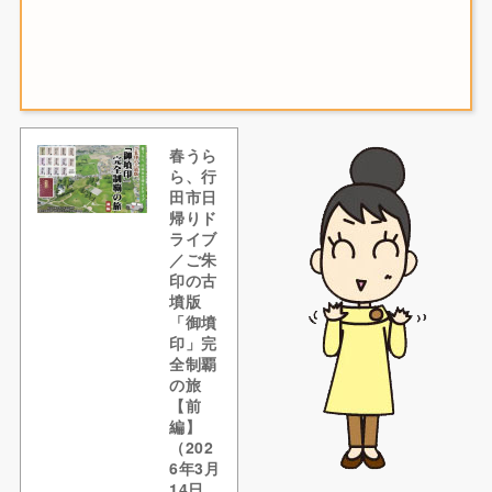
春うら
ら、行
田市日
帰りド
ライブ
／ご朱
印の古
墳版
「御墳
印」完
全制覇
の旅
【前
編】
（202
6年3月
14日