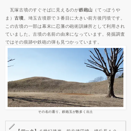
瓦塚古墳のすぐそばに見えるのが
鉄砲山
（てっぽうや
ま）
古墳
。埼玉古墳群で３番目に大きい前方後円墳です。
この古墳の一部は幕末に忍藩の砲術訓練所として利用され
ていました。古墳の名前の由来になっています。発掘調査
ではその痕跡や鉄砲の弾も見つかっています。
その名の通り、鉄砲玉が数多く出土
【データ】
６世紀後半、前方後円墳、墳丘長１０