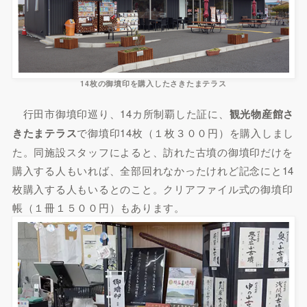
14枚の御墳印を購入したさきたまテラス
行田市御墳印巡り、14カ所制覇した証に、
観光物産館さ
きたまテラス
で御墳印14枚（１枚３００円）を購入しまし
た。同施設スタッフによると、訪れた古墳の御墳印だけを
購入する人もいれば、全部回れなかったけれど記念にと14
枚購入する人もいるとのこと。クリアファイル式の御墳印
帳（１冊１５００円）もあります。