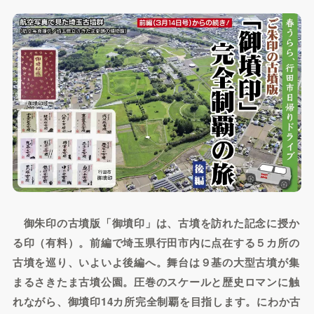
御朱印の古墳版「御墳印」は、古墳を訪れた記念に授か
る印（有料）。前編で埼玉県行田市内に点在する５カ所の
古墳を巡り、いよいよ後編へ。舞台は９基の大型古墳が集
まるさきたま古墳公園。圧巻のスケールと歴史ロマンに触
れながら、御墳印14カ所完全制覇を目指します。にわか古