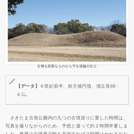
古墳を邪悪なものから守る埴輪が出土
【データ】
６世紀前半、前方後円墳、墳丘長66・
４㍍。
さきたま古墳公園内の九つの古墳巡りに要した時間は、
写真を撮りながらのため、予想と違って約２時間半要しま
した。将軍山古墳展示館を見学すれば３時間はかかるかな