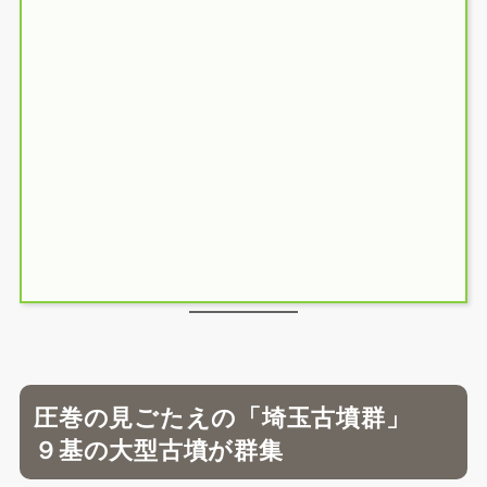
圧巻の見ごたえの「埼玉古墳群」
９基の大型古墳が群集