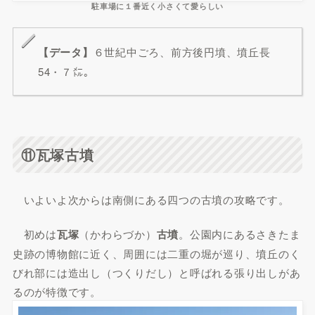
駐車場に１番近く小さくて愛らしい
【データ】
６世紀中ごろ、前方後円墳、墳丘長
54・７㍍。
⑪瓦塚古墳
いよいよ次からは南側にある四つの古墳の攻略です。
初めは
瓦塚
（かわらづか）
古墳
。公園内にあるさきたま
史跡の博物館に近く、周囲には二重の堀が巡り、墳丘のく
びれ部には造出し（つくりだし）と呼ばれる張り出しがあ
るのが特徴です。