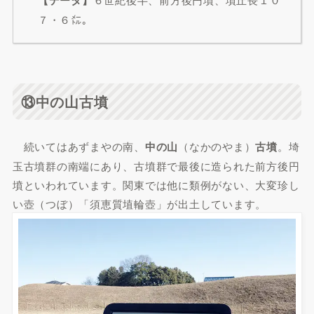
７・６㍍。
⑬中の山古墳
続いてはあずまやの南、
中の山
（なかのやま）
古墳
。埼
玉古墳群の南端にあり、古墳群で最後に造られた前方後円
墳といわれています。関東では他に類例がない、大変珍し
い壺（つぼ）「須恵質埴輪壺」が出土しています。