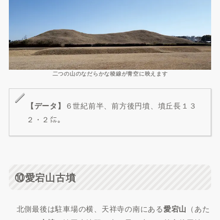
二つの山のなだらかな稜線が青空に映えます
【データ】
６世紀前半、前方後円墳、墳丘長１３
２・２㍍。
⑩愛宕山古墳
北側最後は駐車場の横、天祥寺の南にある
愛宕山
（あた