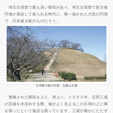
埼玉古墳群で最も高い標高があり、埼玉古墳群で前方後
円墳が連続して造られる時代に、唯一築かれた大型の円墳
で、日本最大級のものだそう。
日本最大級の円墳、丸墓山古墳
整備された階段を上り、墳上へ。１５９０年、石田三成
が忍城を水攻めする際、城がよく見えるこの古墳の上に陣
を張ったという逸話も残っています。三成が確かにたたず