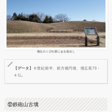
墳丘のくびれ部にある造出し
【データ】
６世紀前半、前方後円墳、墳丘長73・
４㍍。
⑫鉄砲山古墳