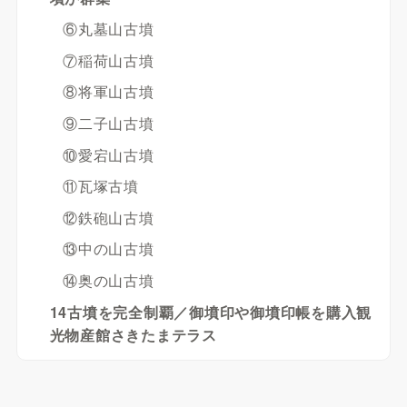
⑥丸墓山古墳
⑦稲荷山古墳
⑧将軍山古墳
⑨二子山古墳
⑩愛宕山古墳
⑪瓦塚古墳
⑫鉄砲山古墳
⑬中の山古墳
⑭奥の山古墳
14古墳を完全制覇／御墳印や御墳印帳を購入観
光物産館さきたまテラス