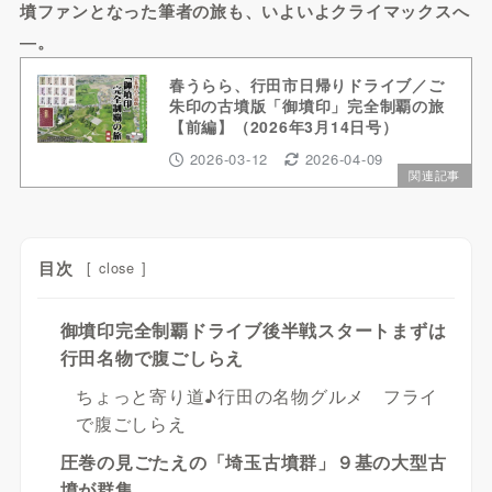
墳ファンとなった筆者の旅も、いよいよクライマックスへ
―。
春うらら、行田市日帰りドライブ／ご
朱印の古墳版「御墳印」完全制覇の旅
【前編】（2026年3月14日号）
2026-03-12
2026-04-09
関連記事
目次
[
close
]
御墳印完全制覇ドライブ後半戦スタートまずは
行田名物で腹ごしらえ
ちょっと寄り道♪行田の名物グルメ フライ
で腹ごしらえ
圧巻の見ごたえの「埼玉古墳群」９基の大型古
墳が群集