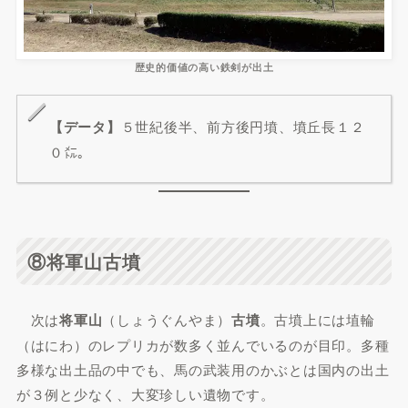
歴史的価値の高い鉄剣が出土
【データ】
５世紀後半、前方後円墳、墳丘長１２
０㍍。
⑧将軍山古墳
次は
将軍山
（しょうぐんやま）
古墳
。古墳上には埴輪
（はにわ）のレプリカが数多く並んでいるのが目印。多種
多様な出土品の中でも、馬の武装用のかぶとは国内の出土
が３例と少なく、大変珍しい遺物です。