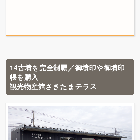
14古墳を完全制覇／御墳印や御墳印
帳を購入
観光物産館さきたまテラス