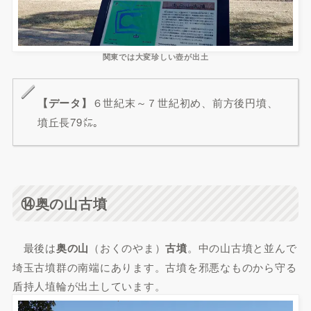
関東では大変珍しい壺が出土
【データ】
６世紀末～７世紀初め、前方後円墳、
墳丘長79㍍。
⑭奥の山古墳
最後は
奥の山
（おくのやま）
古墳
。中の山古墳と並んで
埼玉古墳群の南端にあります。古墳を邪悪なものから守る
盾持人埴輪が出土しています。